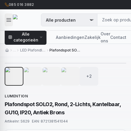
085 016 3882
Over
Alle
Aanbiedingen
Zakelijk
Contact
categorieën
ons
…
LED Plafondlampen
Plafondspot SOLO2, Rond, 2-Lichts, Kantelbaar, GU10, IP20, Antiek Brons
1
/
6
+2
LUMENTION
Plafondspot SOLO2, Rond, 2-Lichts, Kantelbaar,
GU10, IP20, Antiek Brons
Artikelnr:
S629
EAN:
8721381541044