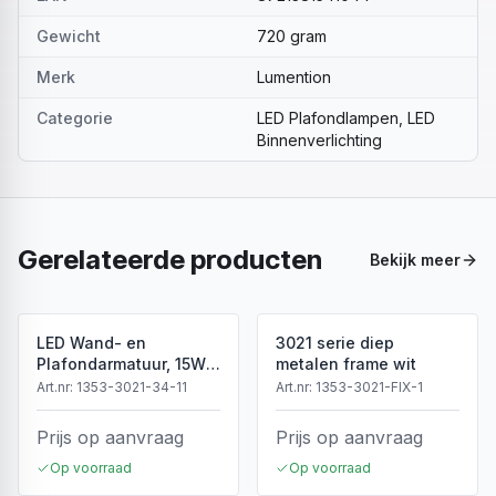
Gewicht
720 gram
Merk
Lumention
Categorie
LED Plafondlampen, LED
Binnenverlichting
Gerelateerde producten
Bekijk meer
LED Wand- en
3021 serie diep
Plafondarmatuur, 15W,
metalen frame wit
3CCT, Sensor, IP54, Wit
Art.nr:
1353-3021-34-11
Art.nr:
1353-3021-FIX-1
Prijs op aanvraag
Prijs op aanvraag
Op voorraad
Op voorraad