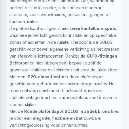
plafondspot een luxe en tijdloos karakter, waardoor hij
perfect past in klassieke, industriële en moderne
interieurs, zoals woonkamers, eetkamers, gangen of
kantoorruimtes.
De plafondspot is uitgerust met
twee kantelbare spots
,
waarmee je het licht gericht kunt afstellen op specifieke
zones of accenten in de ruimte. Hierdoor is de SOLO2
geschikt voor zowel algemene verlichting als het creëren
van sfeervolle lichtaccenten. Dankzij de
GU10-fittingen
(lichtbronnen niet inbegrepen) bepaal je zelf de
gewenste lichtkleur en lichtintensiteit voor de juiste sfeer.
Met een
IP20-classificatie
is deze plafondspot
geschikt voor gebruik binnenshuis in droge ruimtes. Het
ronde ontwerp combineert functionaliteit met een
subtiele vintage touch en sluit moeiteloos aan bij diverse
interieurstijlen.
Met de
Ronde plafondspot SOLO2 in antiek brons
kies
je voor een elegante, flexibele en betrouwbare
verlichtingsoplossing voor binnenruimtes.