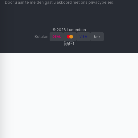
Door u aan te melden gaat u akkoord met ons
privacybeleid
.
©
2026
Lumention
Betalen
iDEAL
VISA
Bank