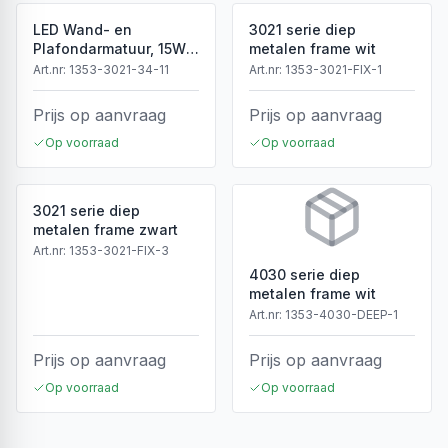
LED Wand- en
3021 serie diep
Plafondarmatuur, 15W,
metalen frame wit
3CCT, Sensor, IP54, Wit
Art.nr:
1353-3021-34-11
Art.nr:
1353-3021-FIX-1
Prijs op aanvraag
Prijs op aanvraag
Op voorraad
Op voorraad
3021 serie diep
metalen frame zwart
Art.nr:
1353-3021-FIX-3
4030 serie diep
metalen frame wit
Art.nr:
1353-4030-DEEP-1
Prijs op aanvraag
Prijs op aanvraag
Op voorraad
Op voorraad