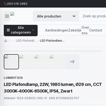
085 016 3882
Over
Alle
Aanbiedingen
Zakelijk
Contact
categorieën
ons
…
LED Plafondlampen
LED Plafondlamp, 22W, 1980 lumen, Ø29 cm, CCT 3000K-4000K-6500K, IP54, Zwart
1
/
12
+8
LUMENTION
LED Plafondlamp, 22W, 1980 lumen, Ø29 cm, CCT
3000K-4000K-6500K, IP54, Zwart
Artikelnr:
1023-G29022-346-31
EAN:
8721082002707