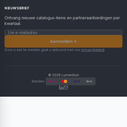
NIEUWSBRIEF
Ontvang nieuwe catalogus-items en partneraanbiedingen per
kwartaal.
Aanmelden
Door u aan te melden gaat u akkoord met ons
privacybeleid
.
©
2026
Lumention
Betalen
iDEAL
VISA
Bank