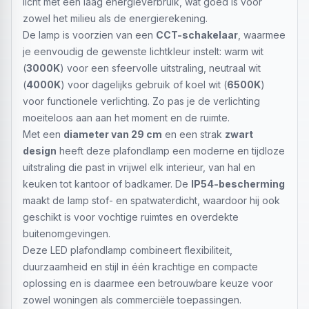
licht met een laag energieverbruik, wat goed is voor
zowel het milieu als de energierekening.
De lamp is voorzien van een
CCT-schakelaar
, waarmee
je eenvoudig de gewenste lichtkleur instelt: warm wit
(
3000K
) voor een sfeervolle uitstraling, neutraal wit
(
4000K
) voor dagelijks gebruik of koel wit (
6500K
)
voor functionele verlichting. Zo pas je de verlichting
moeiteloos aan aan het moment en de ruimte.
Met een
diameter van 29 cm
en een strak
zwart
design
heeft deze plafondlamp een moderne en tijdloze
uitstraling die past in vrijwel elk interieur, van hal en
keuken tot kantoor of badkamer. De
IP54-bescherming
maakt de lamp stof- en spatwaterdicht, waardoor hij ook
geschikt is voor vochtige ruimtes en overdekte
buitenomgevingen.
Deze LED plafondlamp combineert flexibiliteit,
duurzaamheid en stijl in één krachtige en compacte
oplossing en is daarmee een betrouwbare keuze voor
zowel woningen als commerciële toepassingen.