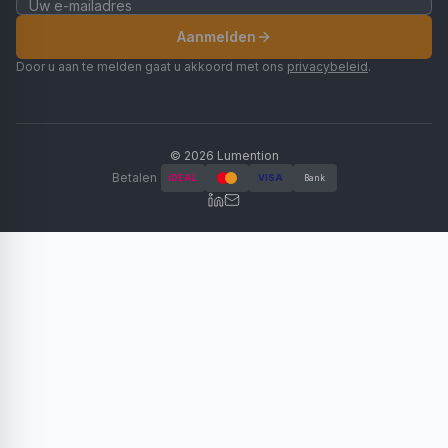
Aanmelden
Door u aan te melden gaat u akkoord met ons
privacybeleid
.
©
2026
Lumention
Betalen
iDEAL
VISA
Bank