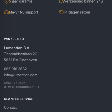
5 jaar garantie
Verzending binnen 24u
Ma-Vr NL support
14 dagen retour
WINKELINFO
Lumention B.V.
Thorvaldsenlaan 2C
5623 BM
Eindhoven
085 016 3882
info@lumention.com
KVK:
97685321
BTW:
NL865009275B01
KLANTENSERVICE
Contact