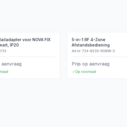
Railadapter voor NOVA FIX
5-in-1 RF 4-Zone
wart, IP20
Afstandsbediening
K113
Art.nr:
724-8230-RGBW-3
p aanvraag
Prijs op aanvraag
rraad
Op voorraad