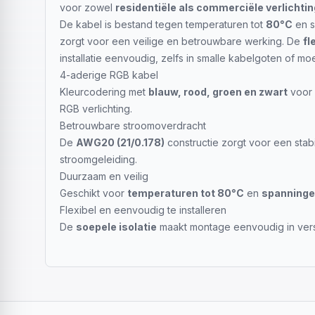
voor zowel
residentiële als commerciële verlicht
De kabel is bestand tegen temperaturen tot
80°C
en s
zorgt voor een veilige en betrouwbare werking. De
fl
installatie eenvoudig, zelfs in smalle kabelgoten of moe
4-aderige RGB kabel
Kleurcodering met
blauw, rood, groen en zwart
voor 
RGB verlichting.
Betrouwbare stroomoverdracht
De
AWG20 (21/0.178)
constructie zorgt voor een stabi
stroomgeleiding.
Duurzaam en veilig
Geschikt voor
temperaturen tot 80°C
en
spanninge
Flexibel en eenvoudig te installeren
De
soepele isolatie
maakt montage eenvoudig in versch