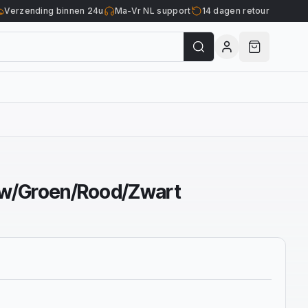
Verzending binnen 24u
Ma-Vr NL support
14 dagen retour
uw/Groen/Rood/Zwart