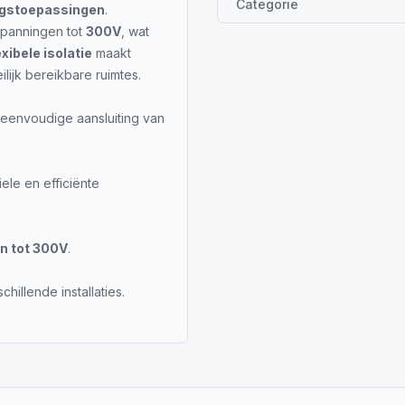
Categorie
ingstoepassingen
.
panningen tot
300V
, wat
exibele isolatie
maakt
ilijk bereikbare ruimtes.
eenvoudige aansluiting van
ele en efficiënte
n tot 300V
.
illende installaties.