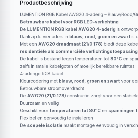
Productbeschrijving
LUMENTION RGB Kabel AWG20 4-aderig – Blauw/Rood/G
Betrouwbare kabel voor RGB LED-verlichting
De
LUMENTION RGB kabel AWG20 4-aderig
is ontworp
Dankzij de vier aders in
blauw, rood, groen en zwart
is 
Met een
AWG20 draadmaat (21/0.178)
biedt deze kabe
residentiële als commerciële verlichtingstoepassin
De kabel is bestand tegen temperaturen tot
80°C
en spa
zelfs in smalle kabelgoten of moeilijk bereikbare ruimtes.
4-aderige RGB kabel
Kleurcodering met
blauw, rood, groen en zwart
voor een
Betrouwbare stroomoverdracht
De
AWG20 (21/0.178)
constructie zorgt voor een stabiele
Duurzaam en veilig
Geschikt voor
temperaturen tot 80°C
en
spanningen t
Flexibel en eenvoudig te installeren
De
soepele isolatie
maakt montage eenvoudig in verschill