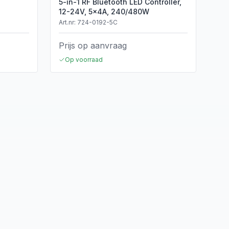
5-in-1 RF Bluetooth LED Controller,
12-24V, 5x4A, 240/480W
Art.nr:
724-0192-5C
Prijs op aanvraag
Op voorraad