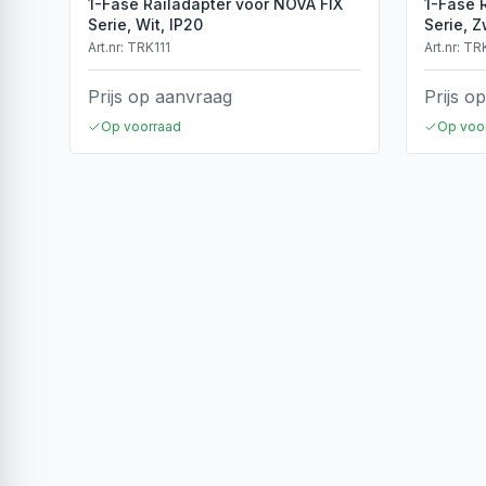
1-Fase Railadapter voor NOVA FIX
1-Fase 
Serie, Wit, IP20
Serie, Z
Art.nr:
TRK111
Art.nr:
TR
Prijs op aanvraag
Prijs o
Op voorraad
Op voo