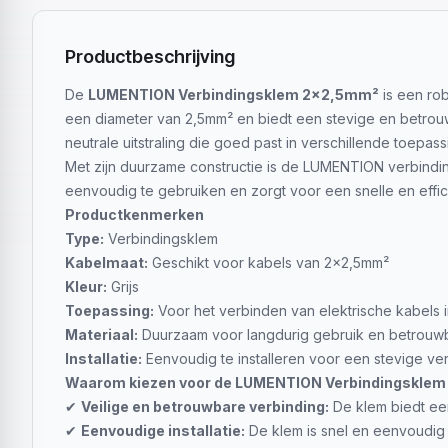
Productbeschrijving
De
LUMENTION Verbindingsklem 2x2,5mm²
is een rob
een diameter van 2,5mm² en biedt een stevige en betrouwb
neutrale uitstraling die goed past in verschillende toepassi
Met zijn duurzame constructie is de LUMENTION verbinding
eenvoudig te gebruiken en zorgt voor een snelle en effici
Productkenmerken
Type:
Verbindingsklem
Kabelmaat:
Geschikt voor kabels van 2x2,5mm²
Kleur:
Grijs
Toepassing:
Voor het verbinden van elektrische kabels 
Materiaal:
Duurzaam voor langdurig gebruik en betrouw
Installatie:
Eenvoudig te installeren voor een stevige ve
Waarom kiezen voor de LUMENTION Verbindingskle
✔
Veilige en betrouwbare verbinding:
De klem biedt een
✔
Eenvoudige installatie:
De klem is snel en eenvoudig t