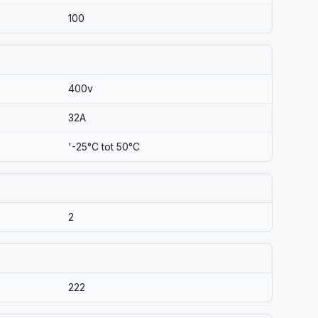
100
400v
32A
'-25°C tot 50°C
2
222