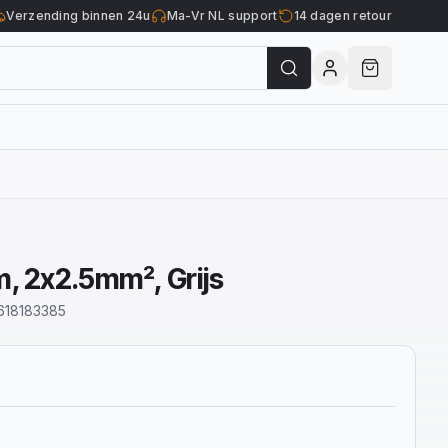
Verzending binnen 24u
Ma-Vr NL support
14 dagen retour
, 2x2.5mm², Grijs
618183385