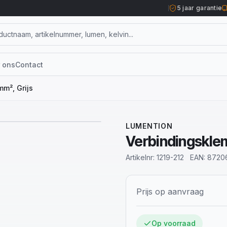
5 jaar garantie
 ons
Contact
m², Grijs
LUMENTION
Verbindingsklem
Artikelnr:
1219-212
EAN:
8720
Prijs op aanvraag
Op voorraad