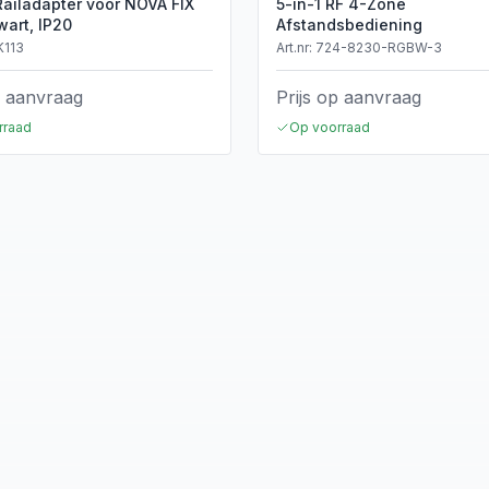
Railadapter voor NOVA FIX
5-in-1 RF 4-Zone
wart, IP20
Afstandsbediening
K113
Art.nr:
724-8230-RGBW-3
p aanvraag
Prijs op aanvraag
rraad
Op voorraad