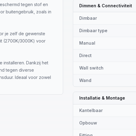
 beschermd tegen stof en
Dimmen & Connectiviteit
or buitengebruik, zoals in
Dimbaar
Dimbaar type
or je zelf de gewenste
wit (2700K/3000K) voor
Manual
Direct
nstalleren. Dankzij het
Wall switch
and tegen diverse
sduur. Ideaal voor zowel
Wand
Installatie & Montage
Kantelbaar
Opbouw
Fitting