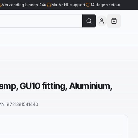
Verzending binnen 24u
Ma-Vr NL support
14 dagen retour
mp, GU10 fitting, Aluminium,
AN:
8721381541440