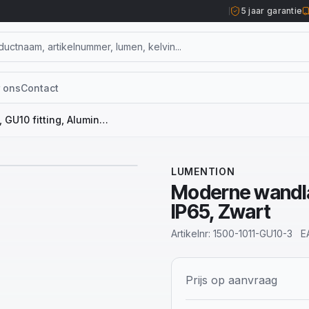
5 jaar garantie
 ons
Contact
Moderne wandlamp, GU10 fitting, Aluminium, IP65, Zwart
1
/
7
LUMENTION
Moderne wandla
IP65, Zwart
Artikelnr:
1500-1011-GU10-3
E
Prijs op aanvraag