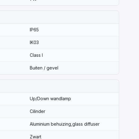
IP65
IK03
Class I
Buiten / gevel
Up/Down wandlamp
Cilinder
Aluminium behuizing,glass diffuser
Zwart