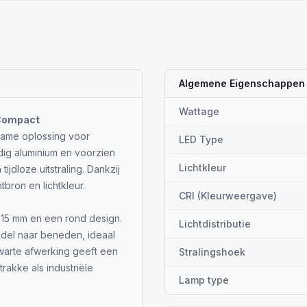
Algemene Eigenschappen
Wattage
 Compact
zame oplossing voor
LED Type
dig aluminium en voorzien
Lichtkleur
ijdloze uitstraling. Dankzij
tbron en lichtkleur.
CRI (Kleurweergave)
15 mm en een rond design.
Lichtdistributie
ndel naar beneden, ideaal
zwarte afwerking geeft een
Stralingshoek
trakke als industriële
Lamp type