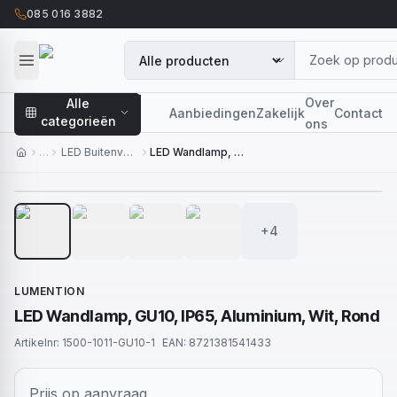
085 016 3882
Over
Alle
Aanbiedingen
Zakelijk
Contact
categorieën
ons
…
LED Buitenverlichting
LED Wandlamp, GU10, IP65, Aluminium, Wit, Rond
1
/
8
+4
LUMENTION
LED Wandlamp, GU10, IP65, Aluminium, Wit, Rond
Artikelnr:
1500-1011-GU10-1
EAN:
8721381541433
Prijs op aanvraag