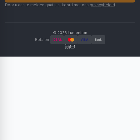
Door u aan te melden gaat u akkoord met ons
privacybeleid
.
©
2026
Lumention
Betalen
iDEAL
VISA
Bank