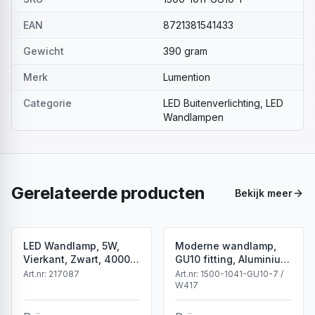
EAN
8721381541433
Gewicht
390 gram
Merk
Lumention
Categorie
LED Buitenverlichting, LED
Wandlampen
Gerelateerde producten
Bekijk meer
LED Wandlamp, 5W,
Moderne wandlamp,
Vierkant, Zwart, 4000K
GU10 fitting, Aluminium,
Neutraal Wit
IP65, Corten
Art.nr:
217087
Art.nr:
1500-1041-GU10-7 /
W417