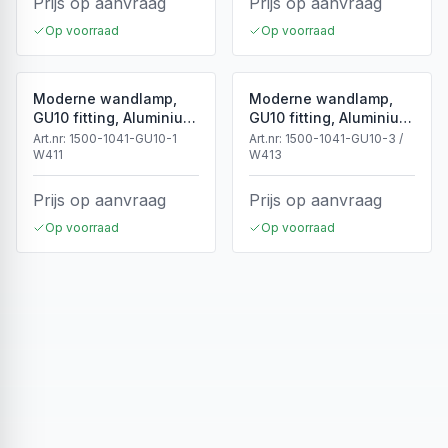
Prijs op aanvraag
Prijs op aanvraag
Op voorraad
Op voorraad
Moderne wandlamp,
Moderne wandlamp,
GU10 fitting, Aluminium,
GU10 fitting, Aluminium,
IP65, Wit
IP65, Zwart
Art.nr:
1500-1041-GU10-1
Art.nr:
1500-1041-GU10-3 /
W411
W413
Prijs op aanvraag
Prijs op aanvraag
Op voorraad
Op voorraad