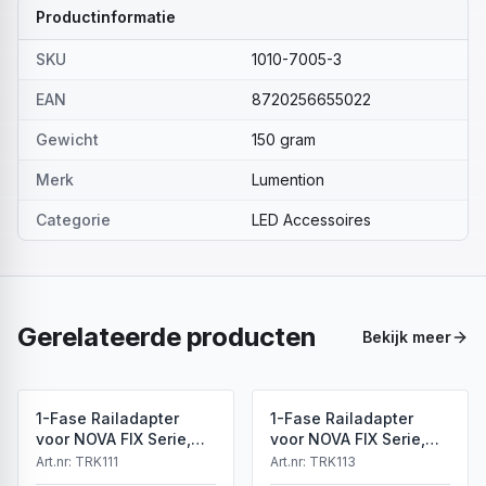
Productinformatie
SKU
1010-7005-3
EAN
8720256655022
Gewicht
150 gram
Merk
Lumention
Categorie
LED Accessoires
Gerelateerde producten
Bekijk meer
1-Fase Railadapter
1-Fase Railadapter
voor NOVA FIX Serie,
voor NOVA FIX Serie,
Wit, IP20
Zwart, IP20
Art.nr:
TRK111
Art.nr:
TRK113