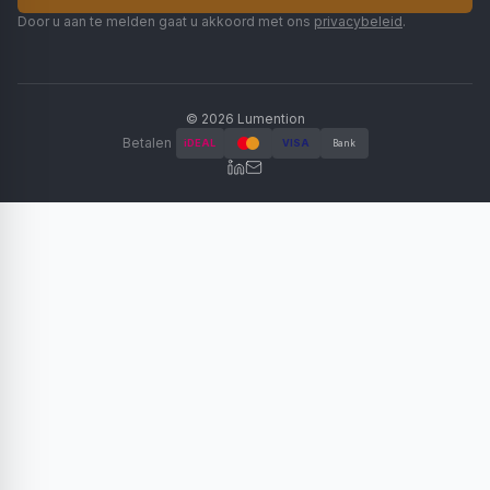
Door u aan te melden gaat u akkoord met ons
privacybeleid
.
©
2026
Lumention
Betalen
iDEAL
VISA
Bank