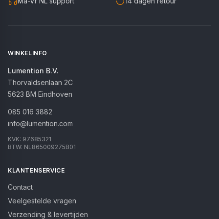
Ma-Vr NL support
14 dagen retour
WINKELINFO
Lumention B.V.
Thorvaldsenlaan 2C
5623 BM
Eindhoven
085 016 3882
info@lumention.com
KVK:
97685321
BTW:
NL865009275B01
KLANTENSERVICE
Contact
Veelgestelde vragen
Verzending & levertijden