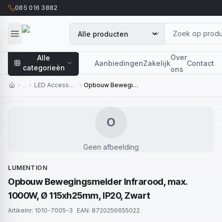
085 016 3882
Over
Alle
Aanbiedingen
Zakelijk
Contact
categorieën
ons
…
LED Accessoires
Opbouw Bewegingsmelder Infrarood, max. 1000W, Ø 115xh25mm, IP20, Zwart
O
Geen afbeelding
LUMENTION
Opbouw Bewegingsmelder Infrarood, max.
1000W, Ø 115xh25mm, IP20, Zwart
Artikelnr:
1010-7005-3
EAN:
8720256655022