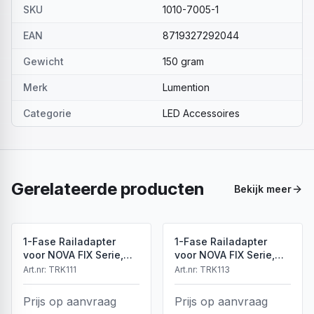
SKU
1010-7005-1
EAN
8719327292044
Gewicht
150 gram
Merk
Lumention
Categorie
LED Accessoires
Gerelateerde producten
Bekijk meer
1-Fase Railadapter
1-Fase Railadapter
voor NOVA FIX Serie,
voor NOVA FIX Serie,
Wit, IP20
Zwart, IP20
Art.nr:
TRK111
Art.nr:
TRK113
Prijs op aanvraag
Prijs op aanvraag