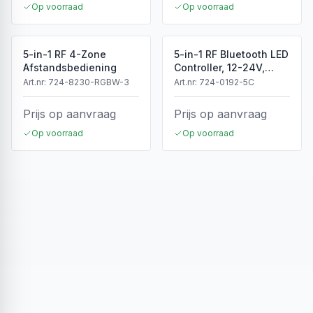
Op voorraad
Op voorraad
5-in-1 RF 4-Zone
5-in-1 RF Bluetooth LED
Afstandsbediening
Controller, 12-24V,
5x4A, 240/480W
Art.nr:
724-8230-RGBW-3
Art.nr:
724-0192-5C
Prijs op aanvraag
Prijs op aanvraag
Op voorraad
Op voorraad