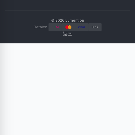
©
2026
Lumention
Betalen
iDEAL
VISA
Bank