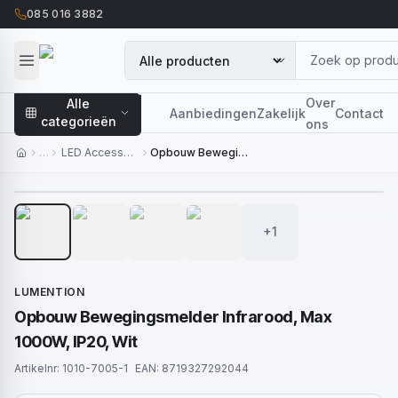
085 016 3882
Over
Alle
Aanbiedingen
Zakelijk
Contact
categorieën
ons
…
LED Accessoires
Opbouw Bewegingsmelder Infrarood, Max 1000W, IP20, Wit
1
/
5
+1
LUMENTION
Opbouw Bewegingsmelder Infrarood, Max
1000W, IP20, Wit
Artikelnr:
1010-7005-1
EAN:
8719327292044