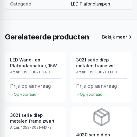
Categorie
LED Plafondlampen
Gerelateerde producten
Bekijk meer
LED Wand- en
3021 serie diep
Plafondarmatuur, 15W,
metalen frame wit
3CCT, Sensor, IP54, Wit
Art.nr:
1353-3021-34-11
Art.nr:
1353-3021-FIX-1
Prijs op aanvraag
Prijs op aanvraag
Op voorraad
Op voorraad
3021 serie diep
metalen frame zwart
Art.nr:
1353-3021-FIX-3
4030 serie diep