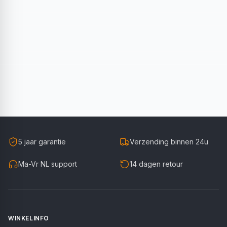
5 jaar garantie
Verzending binnen 24u
Ma-Vr NL support
14 dagen retour
WINKELINFO