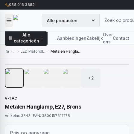
085 016 3882
Over
Alle
Aanbiedingen
Zakelijk
Contact
categorieën
ons
…
LED Plafondlampen
Metalen Hanglamp, E27, Brons
1
/
6
+2
V-TAC
Metalen Hanglamp, E27, Brons
Artikelnr:
3843
EAN:
3800157617178
Prijs op aanvraag