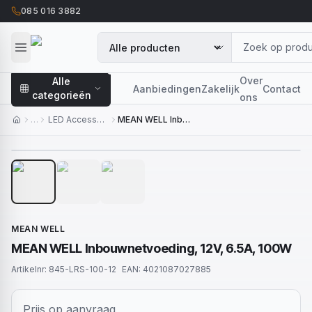
085 016 3882
Over
Alle
Aanbiedingen
Zakelijk
Contact
categorieën
ons
…
LED Accessoires
MEAN WELL Inbouwnetvoeding, 12V, 6.5A, 100W
1
/
3
MEAN WELL
MEAN WELL Inbouwnetvoeding, 12V, 6.5A, 100W
Artikelnr:
845-LRS-100-12
EAN:
4021087027885
Prijs op aanvraag