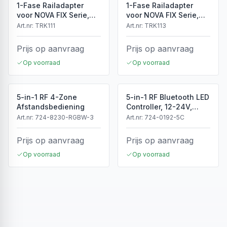
1-Fase Railadapter
1-Fase Railadapter
voor NOVA FIX Serie,
voor NOVA FIX Serie,
Wit, IP20
Zwart, IP20
Art.nr:
TRK111
Art.nr:
TRK113
Prijs op aanvraag
Prijs op aanvraag
Op voorraad
Op voorraad
5-in-1 RF 4-Zone
5-in-1 RF Bluetooth LED
Afstandsbediening
Controller, 12-24V,
5x4A, 240/480W
Art.nr:
724-8230-RGBW-3
Art.nr:
724-0192-5C
Prijs op aanvraag
Prijs op aanvraag
Op voorraad
Op voorraad