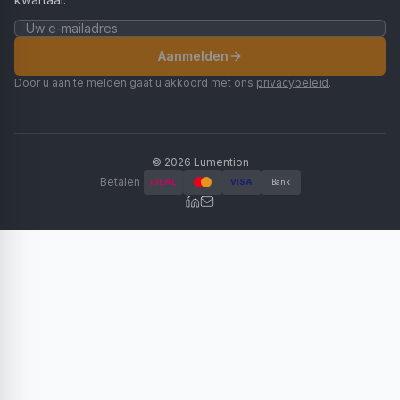
Aanmelden
Door u aan te melden gaat u akkoord met ons
privacybeleid
.
©
2026
Lumention
Betalen
iDEAL
VISA
Bank