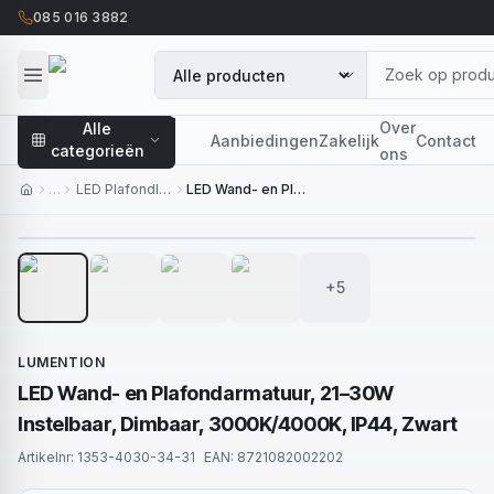
085 016 3882
Over
Alle
Aanbiedingen
Zakelijk
Contact
categorieën
ons
…
LED Plafondlampen
LED Wand- en Plafondarmatuur, 21–30W Instelbaar, Dimbaar, 3000K/4000K, IP44, Zwart
1
/
9
+5
LUMENTION
LED Wand- en Plafondarmatuur, 21–30W
Instelbaar, Dimbaar, 3000K/4000K, IP44, Zwart
Artikelnr:
1353-4030-34-31
EAN:
8721082002202