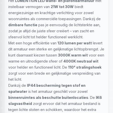
Het
LUMENTION LED wand- en plafondarmatuur
met
instelbaar vermogen van
21W tot 30W
biedt
energiezuinige en krachtige verlichting voor zowel
woonruimtes als commerciële toepassingen. Dankzij de
dimbare functie
pas je eenvoudig de lichtsterkte aan,
zodat je altijd de juiste sfeer creëert – van zacht en
sfeervol licht tot helder functioneel werklicht.
Met een hoge efficiëntie van
120 lumen per watt
levert
dit armatuur een sterke en gelijkmatige lichtopbrengst. Je
kunt daarnaast kiezen tussen
3000K warm wit
voor een
warme en uitnodigende sfeer of
4000K neutraal wit
voor helder en functioneel licht. De
110° stralingshoek
zorgt voor een brede en gelijkmatige verspreiding van
het licht.
Dankzij de
IP44 bescherming tegen stof en
spatwater
is het armatuur geschikt voor zowel
binnenruimtes als beschutte buitenlocaties
. De
IK6
slagvastheid
zorgt ervoor dat het armatuur bestand is
tegen lichte stoten en schokken, waardoor het extra