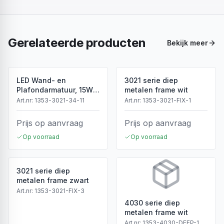
Gerelateerde producten
Bekijk meer
LED Wand- en
3021 serie diep
Plafondarmatuur, 15W,
metalen frame wit
3CCT, Sensor, IP54, Wit
Art.nr:
1353-3021-34-11
Art.nr:
1353-3021-FIX-1
Prijs op aanvraag
Prijs op aanvraag
Op voorraad
Op voorraad
3021 serie diep
metalen frame zwart
Art.nr:
1353-3021-FIX-3
4030 serie diep
metalen frame wit
Art.nr:
1353-4030-DEEP-1