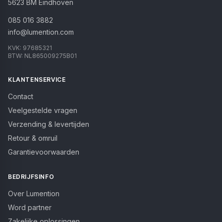
5623 BM
Eindhoven
085 016 3882
info@lumention.com
KVK:
97685321
BTW:
NL865009275B01
KLANTENSERVICE
Contact
Veelgestelde vragen
Verzending & levertijden
Retour & omruil
Garantievoorwaarden
BEDRIJFSINFO
Over Lumention
Word partner
Zakelijke oplossingen