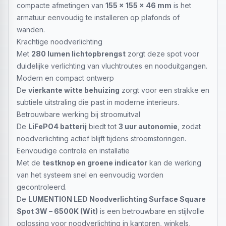
compacte afmetingen van
155 × 155 × 46 mm
is het
armatuur eenvoudig te installeren op plafonds of
wanden.
Krachtige noodverlichting
Met
280 lumen lichtopbrengst
zorgt deze spot voor
duidelijke verlichting van vluchtroutes en nooduitgangen.
Modern en compact ontwerp
De
vierkante witte behuizing
zorgt voor een strakke en
subtiele uitstraling die past in moderne interieurs.
Betrouwbare werking bij stroomuitval
De
LiFePO4 batterij
biedt tot
3 uur autonomie
, zodat
noodverlichting actief blijft tijdens stroomstoringen.
Eenvoudige controle en installatie
Met de
testknop en groene indicator
kan de werking
van het systeem snel en eenvoudig worden
gecontroleerd.
De
LUMENTION LED Noodverlichting Surface Square
Spot 3W – 6500K (Wit)
is een betrouwbare en stijlvolle
oplossing voor noodverlichting in kantoren, winkels,