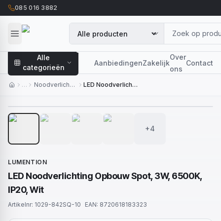
085 016 3882
Over
Alle
Aanbiedingen
Zakelijk
Contact
categorieën
ons
…
Noodverlichting
LED Noodverlichting Opbouw Spot, 3W, 6500K, IP20, Wit
1
/
8
+4
LUMENTION
LED Noodverlichting Opbouw Spot, 3W, 6500K,
IP20, Wit
Artikelnr:
1029-842SQ-10
EAN:
8720618183323