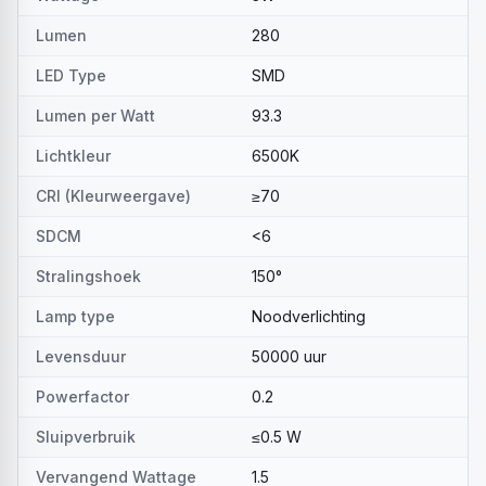
Lumen
280
LED Type
SMD
Lumen per Watt
93.3
Lichtkleur
6500K
CRI (Kleurweergave)
≥70
SDCM
<6
Stralingshoek
150°
Lamp type
Noodverlichting
Levensduur
50000 uur
Powerfactor
0.2
Sluipverbruik
≤0.5 W
Vervangend Wattage
1.5