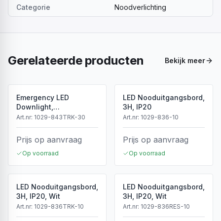
Categorie
Noodverlichting
Gerelateerde producten
Bekijk meer
Emergency LED
LED Nooduitgangsbord,
Downlight,
3H, IP20
Spanningsrail, 6500K, 3
Art.nr:
1029-843TRK-30
Art.nr:
1029-836-10
Uur Noodverlichting,
Zwart
Prijs op aanvraag
Prijs op aanvraag
Op voorraad
Op voorraad
LED Nooduitgangsbord,
LED Nooduitgangsbord,
3H, IP20, Wit
3H, IP20, Wit
Art.nr:
1029-836TRK-10
Art.nr:
1029-836RES-10