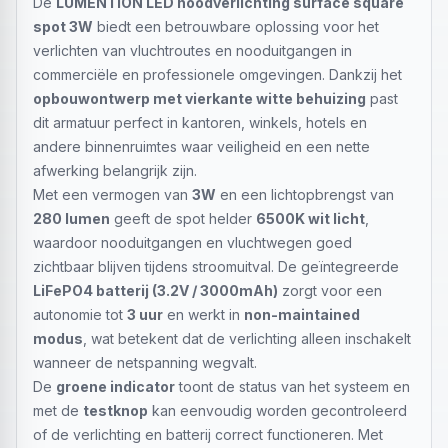
De
LUMENTION LED noodverlichting surface square
spot 3W
biedt een betrouwbare oplossing voor het
verlichten van vluchtroutes en nooduitgangen in
commerciële en professionele omgevingen. Dankzij het
opbouwontwerp met vierkante witte behuizing
past
dit armatuur perfect in kantoren, winkels, hotels en
andere binnenruimtes waar veiligheid en een nette
afwerking belangrijk zijn.
Met een vermogen van
3W
en een lichtopbrengst van
280 lumen
geeft de spot helder
6500K wit licht
,
waardoor nooduitgangen en vluchtwegen goed
zichtbaar blijven tijdens stroomuitval. De geïntegreerde
LiFePO4 batterij (3.2V / 3000mAh)
zorgt voor een
autonomie tot
3 uur
en werkt in
non-maintained
modus
, wat betekent dat de verlichting alleen inschakelt
wanneer de netspanning wegvalt.
De
groene indicator
toont de status van het systeem en
met de
testknop
kan eenvoudig worden gecontroleerd
of de verlichting en batterij correct functioneren. Met