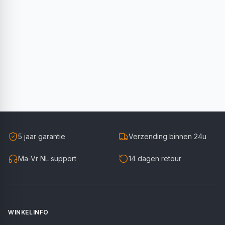
5 jaar garantie
Verzending binnen 24u
Ma-Vr NL support
14 dagen retour
WINKELINFO