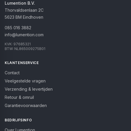
Lumention B.V.
Thorvaldsenlaan 2C
5623 BM
Eindhoven
085 016 3882
info@lumention.com
KVK:
97685321
BTW:
NL865009275B01
KLANTENSERVICE
Contact
Veelgestelde vragen
Verzending & levertijden
Retour & omruil
Garantievoorwaarden
BEDRIJFSINFO
Over Lumention