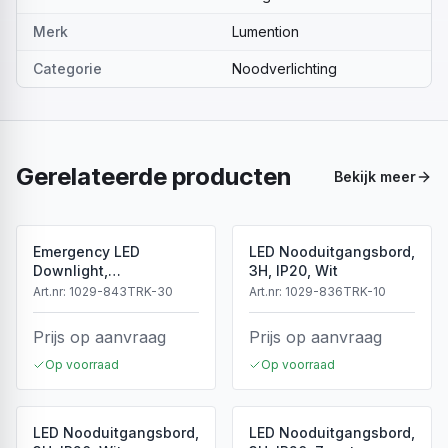
Merk
Lumention
Categorie
Noodverlichting
Gerelateerde producten
Bekijk meer
Emergency LED
LED Nooduitgangsbord,
Downlight,
3H, IP20, Wit
Spanningsrail, 6500K, 3
Art.nr:
1029-843TRK-30
Art.nr:
1029-836TRK-10
Uur Noodverlichting,
Zwart
Prijs op aanvraag
Prijs op aanvraag
Op voorraad
Op voorraad
LED Nooduitgangsbord,
LED Nooduitgangsbord,