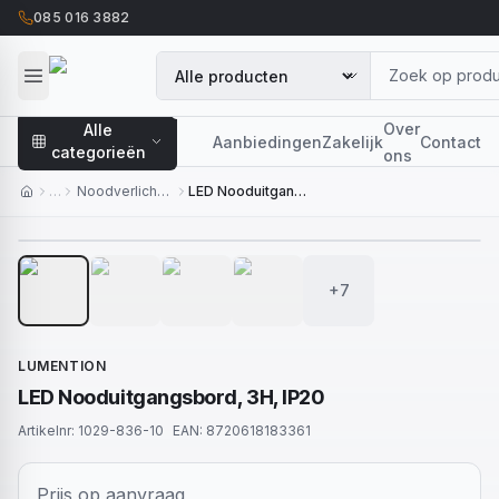
085 016 3882
Over
Alle
Aanbiedingen
Zakelijk
Contact
categorieën
ons
…
Noodverlichting
LED Nooduitgangsbord, 3H, IP20
1
/
11
+7
LUMENTION
LED Nooduitgangsbord, 3H, IP20
Artikelnr:
1029-836-10
EAN:
8720618183361
Prijs op aanvraag