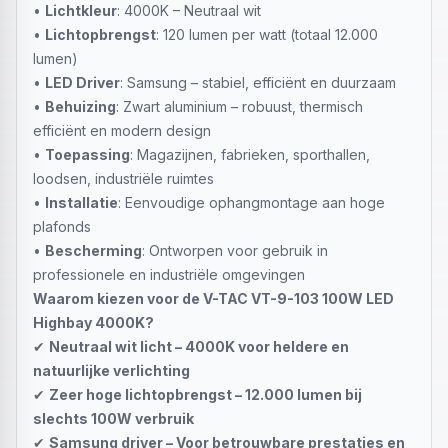
•
Lichtkleur
: 4000K – Neutraal wit
•
Lichtopbrengst
: 120 lumen per watt (totaal 12.000
lumen)
•
LED Driver
: Samsung – stabiel, efficiënt en duurzaam
•
Behuizing
: Zwart aluminium – robuust, thermisch
efficiënt en modern design
•
Toepassing
: Magazijnen, fabrieken, sporthallen,
loodsen, industriële ruimtes
•
Installatie
: Eenvoudige ophangmontage aan hoge
plafonds
•
Bescherming
: Ontworpen voor gebruik in
professionele en industriële omgevingen
Waarom kiezen voor de V-TAC VT-9-103 100W LED
Highbay 4000K?
✔
Neutraal wit licht – 4000K voor heldere en
natuurlijke verlichting
✔
Zeer hoge lichtopbrengst – 12.000 lumen bij
slechts 100W verbruik
✔
Samsung driver – Voor betrouwbare prestaties en