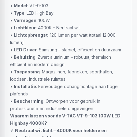
•
Model
: VT-9-103
•
Type
: LED High Bay
•
Vermogen
: 100W
•
Lichtkleur
: 4000K – Neutraal wit
•
Lichtopbrengst
: 120 lumen per watt (totaal 12.000
lumen)
•
LED Driver
: Samsung – stabiel, efficiënt en duurzaam
•
Behuizing
: Zwart aluminium – robuust, thermisch
efficiënt en modern design
•
Toepassing
: Magazijnen, fabrieken, sporthallen,
loodsen, industriële ruimtes
•
Installatie
: Eenvoudige ophangmontage aan hoge
plafonds
•
Bescherming
: Ontworpen voor gebruik in
professionele en industriële omgevingen
Waarom kiezen voor de V-TAC VT-9-103 100W LED
Highbay 4000K?
✔
Neutraal wit licht – 4000K voor heldere en