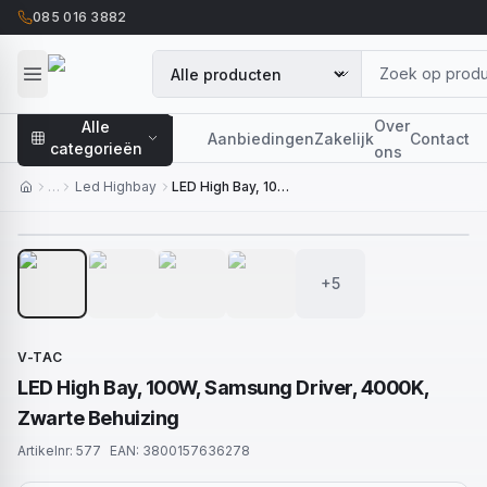
085 016 3882
Over
Alle
Aanbiedingen
Zakelijk
Contact
categorieën
ons
…
Led Highbay
LED High Bay, 100W, Samsung Driver, 4000K, Zwarte Behuizing
1
/
9
+5
V-TAC
LED High Bay, 100W, Samsung Driver, 4000K,
Zwarte Behuizing
Artikelnr:
577
EAN:
3800157636278