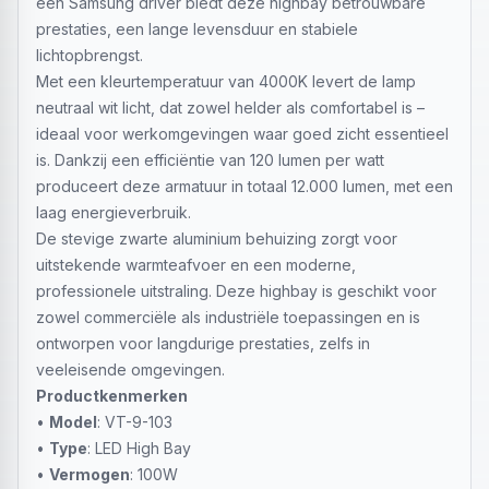
een Samsung driver biedt deze highbay betrouwbare
prestaties, een lange levensduur en stabiele
lichtopbrengst.
Met een kleurtemperatuur van 4000K levert de lamp
neutraal wit licht, dat zowel helder als comfortabel is –
ideaal voor werkomgevingen waar goed zicht essentieel
is. Dankzij een efficiëntie van 120 lumen per watt
produceert deze armatuur in totaal 12.000 lumen, met een
laag energieverbruik.
De stevige zwarte aluminium behuizing zorgt voor
uitstekende warmteafvoer en een moderne,
professionele uitstraling. Deze highbay is geschikt voor
zowel commerciële als industriële toepassingen en is
ontworpen voor langdurige prestaties, zelfs in
veeleisende omgevingen.
Productkenmerken
•
Model
: VT-9-103
•
Type
: LED High Bay
•
Vermogen
: 100W