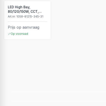
LED High Bay,
80/120/150W, CCT,
Dimbaar, IP65, Zwart
Art.nr:
1058-81215-345-31
Prijs op aanvraag
Op voorraad