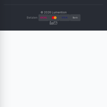
©
2026
Lumention
Betalen
iDEAL
VISA
Bank