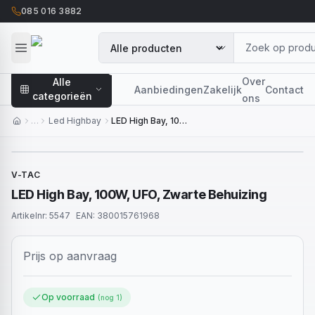
085 016 3882
Over
Alle
Aanbiedingen
Zakelijk
Contact
categorieën
ons
…
Led Highbay
LED High Bay, 100W, UFO, Zwarte Behuizing
V-TAC
LED High Bay, 100W, UFO, Zwarte Behuizing
Artikelnr:
5547
EAN:
380015761968
Prijs op aanvraag
Op voorraad
(nog
1
)