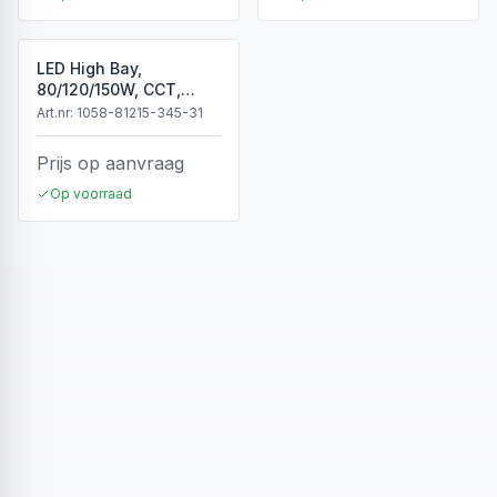
LED High Bay,
80/120/150W, CCT,
Dimbaar, IP65, Zwart
Art.nr:
1058-81215-345-31
Prijs op aanvraag
Op voorraad