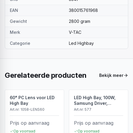
EAN
380015761968
Gewicht
2800 gram
Merk
V-TAC
Categorie
Led Highbay
Gerelateerde producten
Bekijk meer
60° PC Lens voor LED
LED High Bay, 100W,
High Bay
Samsung Driver,
4000K, Zwarte
Art.nr:
1058-LENS60
Art.nr:
577
Behuizing
Prijs op aanvraag
Prijs op aanvraag
Op voorraad
Op voorraad