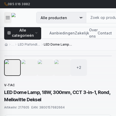
085 016 3882
Over
Alle
Aanbiedingen
Zakelijk
Contact
categorieën
ons
…
LED Plafondlampen
LED Dome Lamp, 18W, 300mm, CCT 3-in-1, Rond, Melkwitte Deksel
1
/
6
+2
V-TAC
LED Dome Lamp, 18W, 300mm, CCT 3-in-1, Rond,
Melkwitte Deksel
Artikelnr:
217605
EAN:
3800157682664