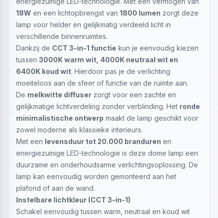
energiezuinige LED-technologie. Met een vermogen van
18W
en een lichtopbrengst van
1800 lumen
zorgt deze
lamp voor helder en gelijkmatig verdeeld licht in
verschillende binnenruimtes.
Dankzij de
CCT 3-in-1 functie
kun je eenvoudig kiezen
tussen
3000K warm wit, 4000K neutraal wit en
6400K koud wit
. Hierdoor pas je de verlichting
moeiteloos aan de sfeer of functie van de ruimte aan.
De
melkwitte diffuser
zorgt voor een zachte en
gelijkmatige lichtverdeling zonder verblinding. Het
ronde
minimalistische ontwerp
maakt de lamp geschikt voor
zowel moderne als klassieke interieurs.
Met een
levensduur tot 20.000 branduren
en
energiezuinige LED-technologie is deze dome lamp een
duurzame en onderhoudsarme verlichtingsoplossing. De
lamp kan eenvoudig worden gemonteerd aan het
plafond of aan de wand.
Instelbare lichtkleur (CCT 3-in-1)
Schakel eenvoudig tussen warm, neutraal en koud wit