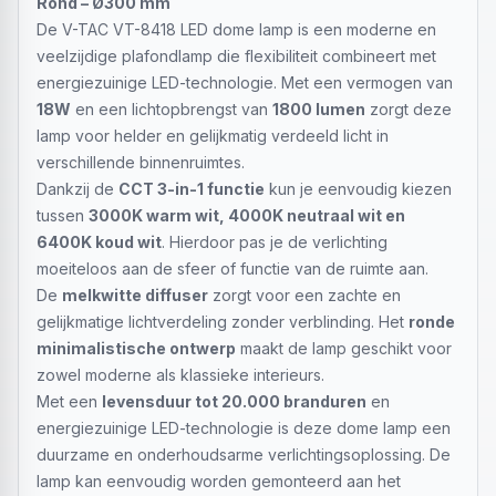
Rond – Ø300 mm
De V-TAC VT-8418 LED dome lamp is een moderne en
veelzijdige plafondlamp die flexibiliteit combineert met
energiezuinige LED-technologie. Met een vermogen van
18W
en een lichtopbrengst van
1800 lumen
zorgt deze
lamp voor helder en gelijkmatig verdeeld licht in
verschillende binnenruimtes.
Dankzij de
CCT 3-in-1 functie
kun je eenvoudig kiezen
tussen
3000K warm wit, 4000K neutraal wit en
6400K koud wit
. Hierdoor pas je de verlichting
moeiteloos aan de sfeer of functie van de ruimte aan.
De
melkwitte diffuser
zorgt voor een zachte en
gelijkmatige lichtverdeling zonder verblinding. Het
ronde
minimalistische ontwerp
maakt de lamp geschikt voor
zowel moderne als klassieke interieurs.
Met een
levensduur tot 20.000 branduren
en
energiezuinige LED-technologie is deze dome lamp een
duurzame en onderhoudsarme verlichtingsoplossing. De
lamp kan eenvoudig worden gemonteerd aan het