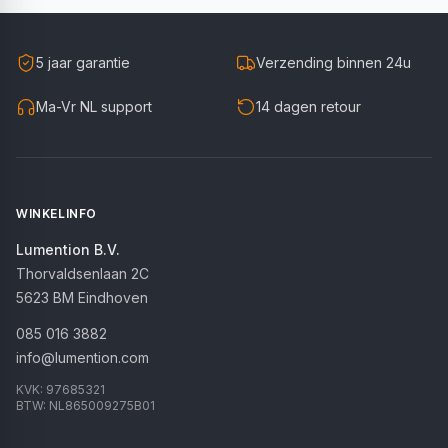
5 jaar garantie
Verzending binnen 24u
Ma-Vr NL support
14 dagen retour
WINKELINFO
Lumention B.V.
Thorvaldsenlaan 2C
5623 BM
Eindhoven
085 016 3882
info@lumention.com
KVK:
97685321
BTW:
NL865009275B01