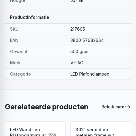
Hoogte
55 mm
Productinformatie
SKU
217605
EAN
3800157682664
Gewicht
500 gram
Merk
V-TAC
Categorie
LED Plafondlampen
Gerelateerde producten
Bekijk meer
LED Wand- en
3021 serie diep
Plafondarmatuur, 15W,
metalen frame wit