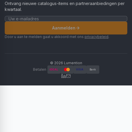
Ontvang nieuwe catalogus-items en partneraanbiedingen per
kwartaal.
Aanmelden
Door u aan te melden gaat u akkoord met ons
privacybeleid
.
©
2026
Lumention
Betalen
iDEAL
VISA
Bank