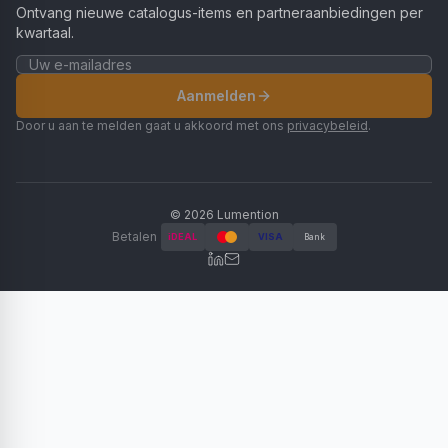
Ontvang nieuwe catalogus-items en partneraanbiedingen per
kwartaal.
Aanmelden
Door u aan te melden gaat u akkoord met ons
privacybeleid
.
©
2026
Lumention
Betalen
iDEAL
VISA
Bank