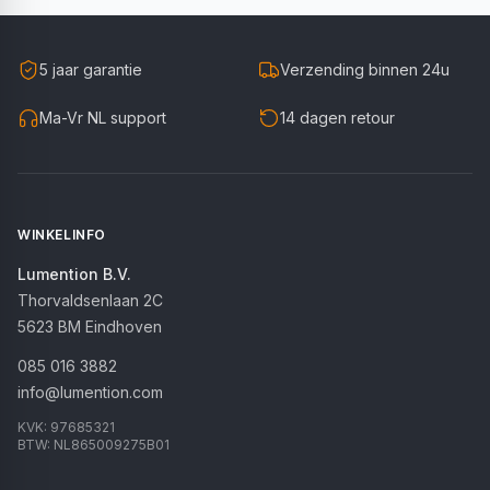
5 jaar garantie
Verzending binnen 24u
Ma-Vr NL support
14 dagen retour
WINKELINFO
Lumention B.V.
Thorvaldsenlaan 2C
5623 BM
Eindhoven
085 016 3882
info@lumention.com
KVK:
97685321
BTW:
NL865009275B01