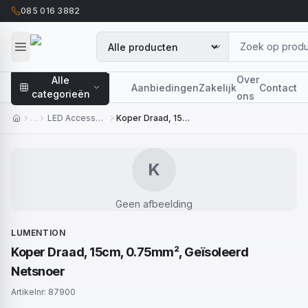
085 016 3882
Over
Alle
Aanbiedingen
Zakelijk
Contact
categorieën
ons
…
LED Accessoires
Koper Draad, 15cm, 0.75mm², Geïsoleerd Netsnoer
K
Geen afbeelding
LUMENTION
Koper Draad, 15cm, 0.75mm², Geïsoleerd
Netsnoer
Artikelnr:
87900