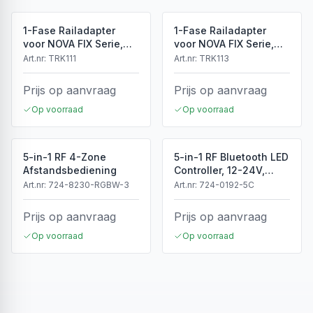
1-Fase Railadapter
1-Fase Railadapter
voor NOVA FIX Serie,
voor NOVA FIX Serie,
Wit, IP20
Zwart, IP20
Art.nr:
TRK111
Art.nr:
TRK113
Prijs op aanvraag
Prijs op aanvraag
Op voorraad
Op voorraad
5-in-1 RF 4-Zone
5-in-1 RF Bluetooth LED
Afstandsbediening
Controller, 12-24V,
5x4A, 240/480W
Art.nr:
724-8230-RGBW-3
Art.nr:
724-0192-5C
Prijs op aanvraag
Prijs op aanvraag
Op voorraad
Op voorraad