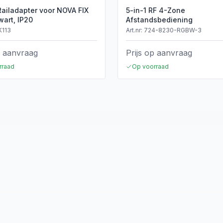
Railadapter voor NOVA FIX
5-in-1 RF 4-Zone
wart, IP20
Afstandsbediening
K113
Art.nr:
724-8230-RGBW-3
p aanvraag
Prijs op aanvraag
rraad
Op voorraad