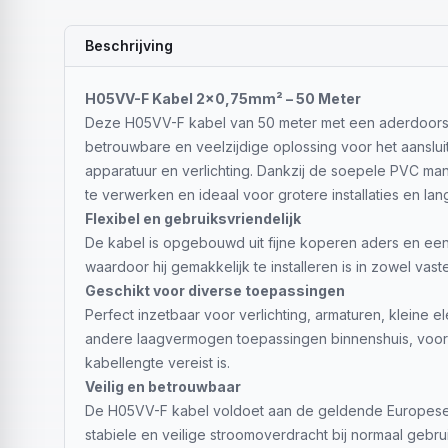
Beschrijving
H05VV-F Kabel 2x0,75mm² – 50 Meter
Deze H05VV-F kabel van 50 meter met een aderdoor
betrouwbare en veelzijdige oplossing voor het aanslui
apparatuur en verlichting. Dankzij de soepele PVC man
te verwerken en ideaal voor grotere installaties en la
Flexibel en gebruiksvriendelijk
De kabel is opgebouwd uit fijne koperen aders en een 
waardoor hij gemakkelijk te installeren is in zowel vaste 
Geschikt voor diverse toepassingen
Perfect inzetbaar voor verlichting, armaturen, kleine e
andere laagvermogen toepassingen binnenshuis, voor
kabellengte vereist is.
Veilig en betrouwbaar
De H05VV-F kabel voldoet aan de geldende Europese
stabiele en veilige stroomoverdracht bij normaal gebrui