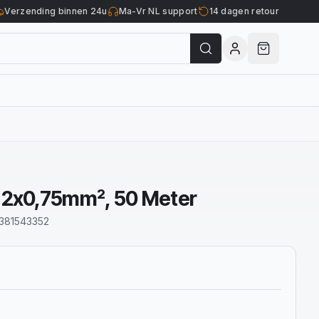
Verzending binnen 24u
Ma-Vr NL support
14 dagen retour
 2x0,75mm², 50 Meter
381543352