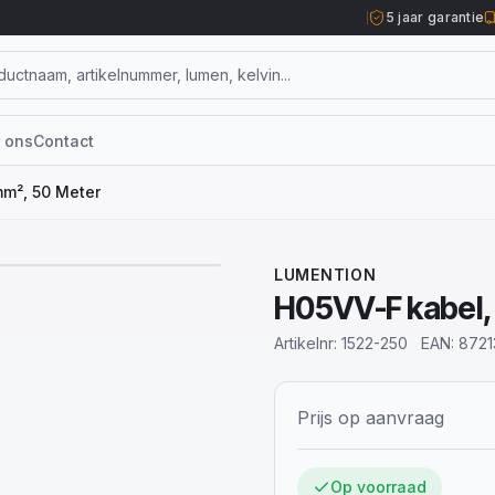
5 jaar garantie
 ons
Contact
m², 50 Meter
1
/
2
LUMENTION
H05VV-F kabel,
Artikelnr:
1522-250
EAN:
8721
Prijs op aanvraag
Op voorraad