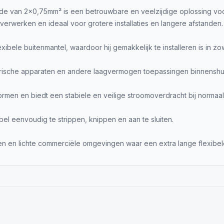
van 2x0,75mm² is een betrouwbare en veelzijdige oplossing voor he
erwerken en ideaal voor grotere installaties en langere afstanden.
ele buitenmantel, waardoor hij gemakkelijk te installeren is in zowel
ektrische apparaten en andere laagvermogen toepassingen binnenshui
en en biedt een stabiele en veilige stroomoverdracht bij normaal
l eenvoudig te strippen, knippen en aan te sluiten.
en en lichte commerciële omgevingen waar een extra lange flexibel