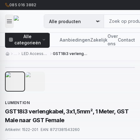
085 016 3882
Over
Alle
Aanbiedingen
Zakelijk
Contact
categorieën
ons
…
LED Accessoires
GST18i3 verlengkabel, 3x1,5mm², 1 Meter, GST Male naar GST Female
1
/
2
LUMENTION
GST18i3 verlengkabel, 3x1,5mm², 1 Meter, GST
Male naar GST Female
Artikelnr:
1522-201
EAN:
8721381543260