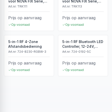
voor NOVA FIX Serie,
voor NOVA FIX Serie,
Wit, IP20
Zwart, IP20
Art.nr:
TRK111
Art.nr:
TRK113
Prijs op aanvraag
Prijs op aanvraag
Op voorraad
Op voorraad
5-in-1 RF 4-Zone
5-in-1 RF Bluetooth LED
Afstandsbediening
Controller, 12-24V,
5x4A, 240/480W
Art.nr:
724-8230-RGBW-3
Art.nr:
724-0192-5C
Prijs op aanvraag
Prijs op aanvraag
Op voorraad
Op voorraad