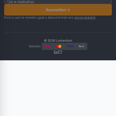
Aanmelden
Door u aan te melden gaat u akkoord met ons
privacybeleid
.
©
2026
Lumention
Betalen
iDEAL
VISA
Bank