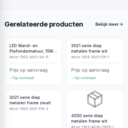
Gerelateerde producten
Bekijk meer
LED Wand- en
3021 serie diep
Plafondarmatuur, 15W,
metalen frame wit
3CCT, Sensor, IP54, Wit
Art.nr:
1353-3021-34-11
Art.nr:
1353-3021-FIX-1
Prijs op aanvraag
Prijs op aanvraag
Op voorraad
Op voorraad
3021 serie diep
metalen frame zwart
Art.nr:
1353-3021-FIX-3
4030 serie diep
metalen frame wit
Art.nr:
1353-4030-DEEP-1