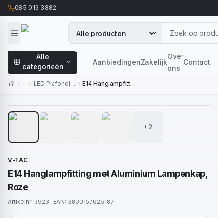
085 016 3882
Over
Alle
Aanbiedingen
Zakelijk
Contact
categorieën
ons
…
LED Plafondlampen
E14 Hanglampfitting met Aluminium Lampenkap, Roze
1
/
6
+2
V-TAC
E14 Hanglampfitting met Aluminium Lampenkap,
Roze
Artikelnr:
3923
EAN:
3800157626187