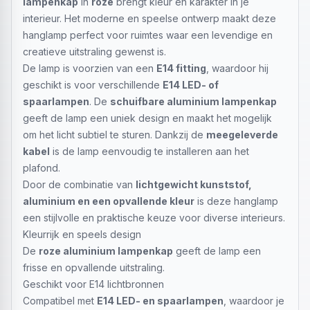
lampenkap
in
roze
brengt kleur en karakter in je
interieur. Het moderne en speelse ontwerp maakt deze
hanglamp perfect voor ruimtes waar een levendige en
creatieve uitstraling gewenst is.
De lamp is voorzien van een
E14 fitting
, waardoor hij
geschikt is voor verschillende
E14 LED- of
spaarlampen
. De
schuifbare aluminium lampenkap
geeft de lamp een uniek design en maakt het mogelijk
om het licht subtiel te sturen. Dankzij de
meegeleverde
kabel
is de lamp eenvoudig te installeren aan het
plafond.
Door de combinatie van
lichtgewicht kunststof,
aluminium en een opvallende kleur
is deze hanglamp
een stijlvolle en praktische keuze voor diverse interieurs.
Kleurrijk en speels design
De
roze aluminium lampenkap
geeft de lamp een
frisse en opvallende uitstraling.
Geschikt voor E14 lichtbronnen
Compatibel met
E14 LED- en spaarlampen
, waardoor je