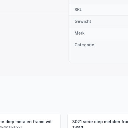
SKU
Gewicht
Merk
Categorie
rie diep metalen frame wit
3021 serie diep metalen fr
zwart
3-3021-FIX-1