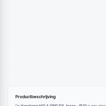
Productbeschrijving
De
Hanglamp HOLA GRID FIX, brons – IP20
is een elega