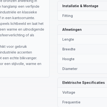
 De bronzen afwerking in
Installatie & Montage
de hanglamp een verfijnde
industriële en klassieke
Fitting
f in een kantoorruimte.
peels lichtbeeld en laat het
an een warme en uitnodigende
Afmetingen
feerverlichting of als
Lengte
ikt voor gebruik
Breedte
industriële accenten
ot een echte blikvanger.
Hoogte
or een stijlvolle, warme en
Diameter
.
Elektrische Specificaties
Voltage
Frequentie