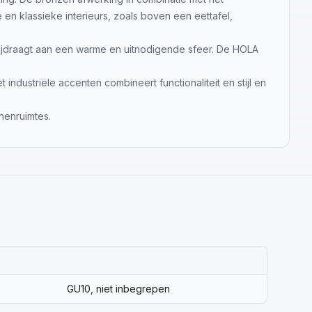
e en klassieke interieurs, zoals boven een eettafel,
t bijdraagt aan een warme en uitnodigende sfeer. De HOLA
ndustriële accenten combineert functionaliteit en stijl en
nnenruimtes.
GU10, niet inbegrepen