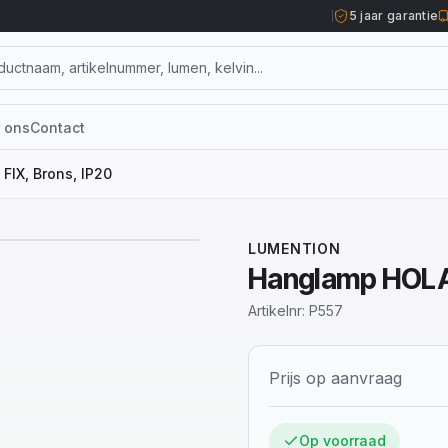
5 jaar garantie
 ons
Contact
IX, Brons, IP20
1
/
3
LUMENTION
Hanglamp HOLA 
Artikelnr:
P557
Prijs op aanvraag
Op voorraad