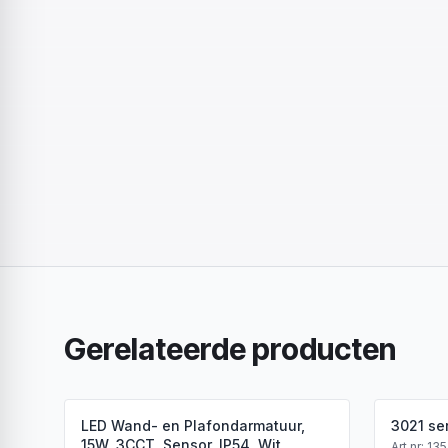
Gerelateerde producten
LED Wand- en Plafondarmatuur,
3021 se
15W, 3CCT, Sensor, IP54, Wit
Art.nr:
135