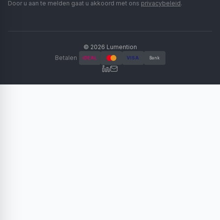
Door u aan te melden gaat u akkoord met ons
privacybeleid
.
©
2026
Lumention
Betalen
iDEAL
VISA
Bank