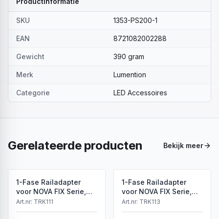
Productinformatie
SKU
1353-PS200-1
EAN
8721082002288
Gewicht
390 gram
Merk
Lumention
Categorie
LED Accessoires
Gerelateerde producten
Bekijk meer
1-Fase Railadapter
1-Fase Railadapter
voor NOVA FIX Serie,
voor NOVA FIX Serie,
Wit, IP20
Zwart, IP20
Art.nr:
TRK111
Art.nr:
TRK113