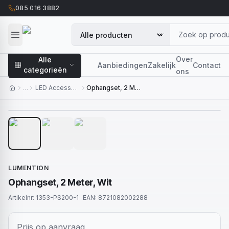
085 016 3882
Over
Alle
Aanbiedingen
Zakelijk
Contact
categorieën
ons
…
LED Accessoires
Ophangset, 2 Meter, Wit
1
/
3
LUMENTION
Ophangset, 2 Meter, Wit
Artikelnr:
1353-PS200-1
EAN:
8721082002288
Prijs op aanvraag