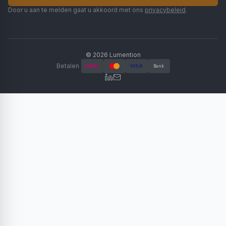
Door u aan te melden gaat u akkoord met ons
privacybeleid
.
©
2026
Lumention
Betalen
iDEAL
VISA
Bank