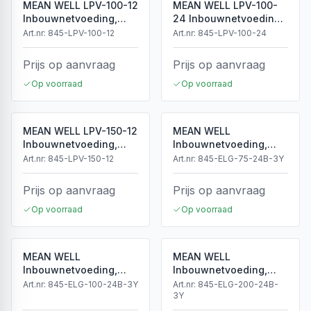
MEAN WELL LPV-100-12
MEAN WELL LPV-100-
Inbouwnetvoeding,
24 Inbouwnetvoeding,
12Vdc, 8.5A, 102W
24Vdc, 4.2A, 100.8W
Art.nr:
845-LPV-100-12
Art.nr:
845-LPV-100-24
Prijs op aanvraag
Prijs op aanvraag
Op voorraad
Op voorraad
MEAN WELL LPV-150-12
MEAN WELL
Inbouwnetvoeding,
Inbouwnetvoeding,
12Vdc, 10A, 120W
24Vdc, 3.15A, 75W, 3-
Art.nr:
845-LPV-150-12
Art.nr:
845-ELG-75-24B-3Y
in-1 Dimming
Prijs op aanvraag
Prijs op aanvraag
Op voorraad
Op voorraad
MEAN WELL
MEAN WELL
Inbouwnetvoeding,
Inbouwnetvoeding,
24Vdc, 4A, 96W, 3-in-1
24Vdc, 8.4A, 200W, 3-
Art.nr:
845-ELG-100-24B-3Y
Art.nr:
845-ELG-200-24B-
Dimming
in-1 Dimming
3Y