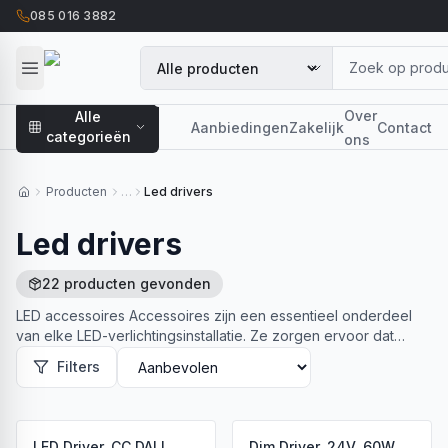
085 016 3882
Over
Alle
Aanbiedingen
Zakelijk
Contact
categorieën
ons
Producten
…
Led drivers
Led drivers
22
producten
gevonden
LED accessoires Accessoires zijn een essentieel onderdeel
van elke LED-verlichtingsinstallatie. Ze zorgen ervoor dat
verlichting niet alleen werkt, maar ook…
Lees meer
Filters
LED Driver, CC DALI,
Dim Driver, 24V, 60W