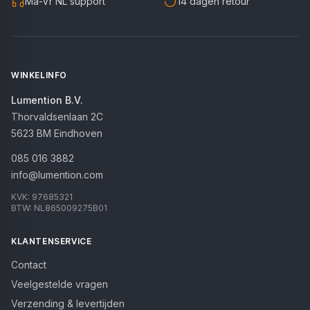
Ma-Vr NL support
14 dagen retour
WINKELINFO
Lumention B.V.
Thorvaldsenlaan 2C
5623 BM
Eindhoven
085 016 3882
info@lumention.com
KVK:
97685321
BTW:
NL865009275B01
KLANTENSERVICE
Contact
Veelgestelde vragen
Verzending & levertijden