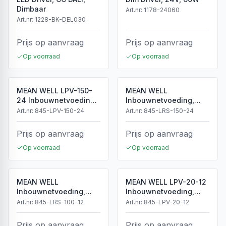
Dimbaar
Art.nr:
1178-24060
Art.nr:
1228-BK-DEL030
Prijs op aanvraag
Prijs op aanvraag
Op voorraad
Op voorraad
MEAN WELL LPV-150-
MEAN WELL
24 Inbouwnetvoeding,
Inbouwnetvoeding,
24Vdc, 6.3A, 151.2W
24V, 6.5A, 156W
Art.nr:
845-LPV-150-24
Art.nr:
845-LRS-150-24
Prijs op aanvraag
Prijs op aanvraag
Op voorraad
Op voorraad
MEAN WELL
MEAN WELL LPV-20-12
Inbouwnetvoeding,
Inbouwnetvoeding,
12V, 6.5A, 100W
12Vdc, 1.67A, 20W
Art.nr:
845-LRS-100-12
Art.nr:
845-LPV-20-12
Prijs op aanvraag
Prijs op aanvraag