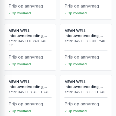
Prijs op aanvraag
Prijs op aanvraag
Op voorraad
Op voorraad
MEAN WELL
MEAN WELL
Inbouwnetvoeding,
Inbouwnetvoeding,
24Vdc, 10A, 240W, 3-
24Vdc, 13A, 320W, 3-
Art.nr:
845-ELG-240-24B-
Art.nr:
845-HLG-320H-24B
in-1 Dimming
3Y
in-1 Dimming
Prijs op aanvraag
Prijs op aanvraag
Op voorraad
Op voorraad
MEAN WELL
MEAN WELL
Inbouwnetvoeding,
Inbouwnetvoeding,
24Vdc, 20A, 480W, 3-
24Vdc, 25A, 600W, 3-
Art.nr:
845-HLG-480H-24B
Art.nr:
845-HLG-600H-24B
in-1 Dimming
in-1 Dimming
Prijs op aanvraag
Prijs op aanvraag
Op voorraad
Op voorraad