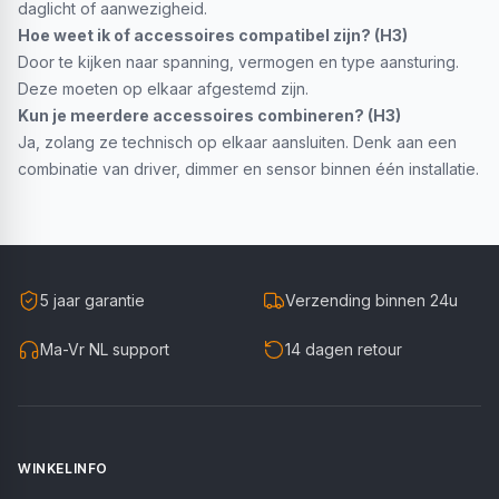
daglicht of aanwezigheid.
Hoe weet ik of accessoires compatibel zijn? (H3)
Door te kijken naar spanning, vermogen en type aansturing.
Deze moeten op elkaar afgestemd zijn.
Kun je meerdere accessoires combineren? (H3)
Ja, zolang ze technisch op elkaar aansluiten. Denk aan een
combinatie van driver, dimmer en sensor binnen één installatie.
5 jaar garantie
Verzending binnen 24u
Ma-Vr NL support
14 dagen retour
WINKELINFO