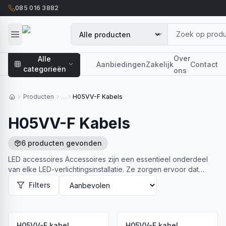
085 016 3882
Over
Alle
Aanbiedingen
Zakelijk
Contact
categorieën
ons
Producten
…
H05VV-F Kabels
H05VV-F Kabels
6
producten
gevonden
LED accessoires Accessoires zijn een essentieel onderdeel
van elke LED-verlichtingsinstallatie. Ze zorgen ervoor dat
verlichting niet alleen werkt, maar ook…
Lees meer
Filters
H05VV-F kabel,
H05VV-F kabel,