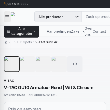
085 016 3882
Over
Alle
Aanbiedingen
Zakelijk
Contact
categorieën
ons
…
LED Spots
V-TAC GU10 Armatuur Rond | Wit & Chroom
1
/
7
+3
V-TAC
V-TAC GU10 Armatuur Rond | Wit & Chroom
Artikelnr:
8590
EAN:
3800157651950
Prijs op aanvraag