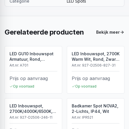
Categorie
LED Spots
Gerelateerde producten
Bekijk meer
LED GU10 Inbouwspot
LED Inbouwspot, 2700K
Armatuur, Rond,
Warm Wit, Rond, Zwart,
Kantelbaar, IP20, Wit
Dimbaar, IP44
Art.nr:
A701
Art.nr:
927-D2506-827-31
Prijs op aanvraag
Prijs op aanvraag
Op voorraad
Op voorraad
LED Inbouwspot,
Badkamer Spot NOVA2,
2700K/4000K/6500K,
2-Lichts, IP44, Wit
Dimbaar, Wit, IP44
Art.nr:
927-D2506-246-11
Art.nr:
IPR521