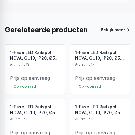
Gerelateerde producten
Bekijk meer
1-Fase LED Railspot
1-Fase LED Railspot
NOVA, GU10, IP20, Ø56
NOVA, GU10, IP20, Ø56
x 85 mm, Antiek Brons
x 85 mm, Brons
Art.nr:
T519
Art.nr:
T517
Prijs op aanvraag
Prijs op aanvraag
Op voorraad
Op voorraad
1-Fase LED Railspot
1-Fase LED Railspot
NOVA, GU10, IP20, Ø56
NOVA, GU10, IP20, Ø56
x 85 mm, Wit
x 85 mm, Zwart
Art.nr:
T511
Art.nr:
T513
Prijs op aanvraag
Prijs op aanvraag