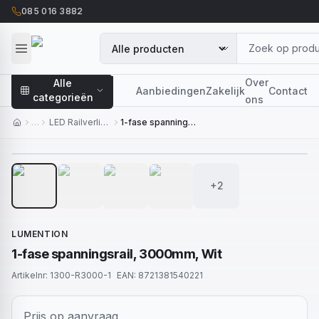
085 016 3882
Over
Alle
Aanbiedingen
Zakelijk
Contact
categorieën
ons
…
LED Railverlichting
1-fase spanningsrail, 3000mm, Wit
1
/
6
+2
LUMENTION
1-fase spanningsrail, 3000mm, Wit
Artikelnr:
1300-R3000-1
EAN:
8721381540221
Prijs op aanvraag