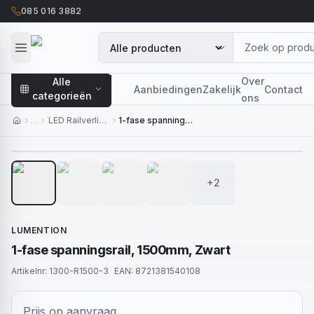
085 016 3882
Over
Alle
Aanbiedingen
Zakelijk
Contact
categorieën
ons
…
LED Railverlichting
1-fase spanningsrail, 1500mm, Zwart
1
/
6
+2
LUMENTION
1-fase spanningsrail, 1500mm, Zwart
Artikelnr:
1300-R1500-3
EAN:
8721381540108
Prijs op aanvraag