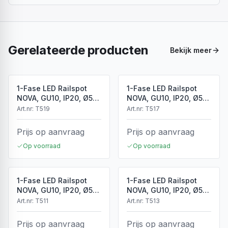
Gerelateerde producten
Bekijk meer
1-Fase LED Railspot
1-Fase LED Railspot
NOVA, GU10, IP20, Ø56
NOVA, GU10, IP20, Ø56
x 85 mm, Antiek Brons
x 85 mm, Brons
Art.nr:
T519
Art.nr:
T517
Prijs op aanvraag
Prijs op aanvraag
Op voorraad
Op voorraad
1-Fase LED Railspot
1-Fase LED Railspot
NOVA, GU10, IP20, Ø56
NOVA, GU10, IP20, Ø56
x 85 mm, Wit
x 85 mm, Zwart
Art.nr:
T511
Art.nr:
T513
Prijs op aanvraag
Prijs op aanvraag