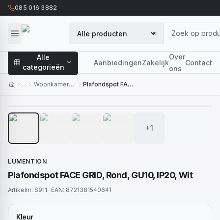
085 016 3882
Over
Alle
Aanbiedingen
Zakelijk
Contact
categorieën
ons
…
Woonkamerverlichting
Plafondspot FACE GRID, Rond, GU10, IP20, Wit
1
/
5
+1
LUMENTION
Plafondspot FACE GRID, Rond, GU10, IP20, Wit
Artikelnr:
S911
EAN:
8721381540641
Kleur