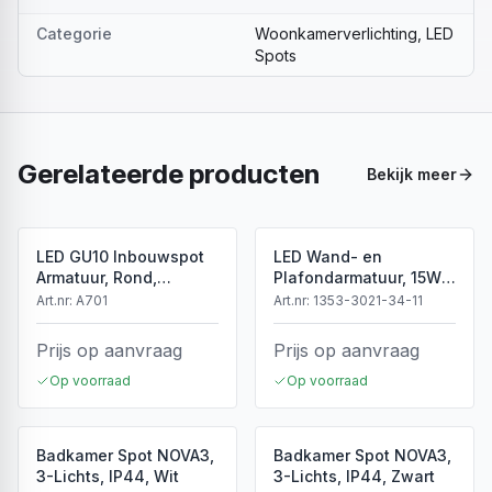
Categorie
Woonkamerverlichting, LED
Spots
Gerelateerde producten
Bekijk meer
LED GU10 Inbouwspot
LED Wand- en
Armatuur, Rond,
Plafondarmatuur, 15W,
Kantelbaar, IP20, Wit
3CCT, Sensor, IP54, Wit
Art.nr:
A701
Art.nr:
1353-3021-34-11
Prijs op aanvraag
Prijs op aanvraag
Op voorraad
Op voorraad
Badkamer Spot NOVA3,
Badkamer Spot NOVA3,
3-Lichts, IP44, Wit
3-Lichts, IP44, Zwart