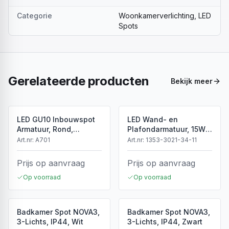
Categorie
Woonkamerverlichting, LED
Spots
Gerelateerde producten
Bekijk meer
LED GU10 Inbouwspot
LED Wand- en
Armatuur, Rond,
Plafondarmatuur, 15W,
Kantelbaar, IP20, Wit
3CCT, Sensor, IP54, Wit
Art.nr:
A701
Art.nr:
1353-3021-34-11
Prijs op aanvraag
Prijs op aanvraag
Op voorraad
Op voorraad
Badkamer Spot NOVA3,
Badkamer Spot NOVA3,
3-Lichts, IP44, Wit
3-Lichts, IP44, Zwart