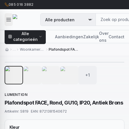
085 016 3882
Over
Alle
Aanbiedingen
Zakelijk
Contact
categorieën
ons
…
Woonkamerverlichting
Plafondspot FACE, Rond, GU10, IP20, Antiek Brons
1
/
5
+1
LUMENTION
Plafondspot FACE, Rond, GU10, IP20, Antiek Brons
Artikelnr:
S819
EAN:
8721381540672
Kleur