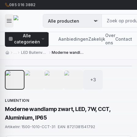
085 016 3882
Over
Alle
Aanbiedingen
Zakelijk
Contact
categorieën
ons
…
LED Buitenverlichting
Moderne wandlamp zwart, LED, 7W, CCT, Aluminium, IP65
1
/
7
+3
LUMENTION
Moderne wandlamp zwart, LED, 7W, CCT,
Aluminium, IP65
Artikelnr:
1500-1010-CCT-31
EAN:
8721381541792