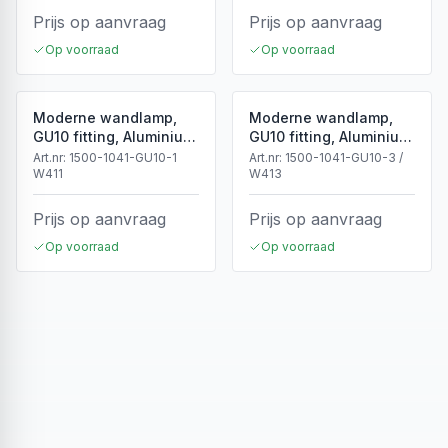
Prijs op aanvraag
Prijs op aanvraag
Op voorraad
Op voorraad
Moderne wandlamp,
Moderne wandlamp,
GU10 fitting, Aluminium,
GU10 fitting, Aluminium,
IP65, Wit
IP65, Zwart
Art.nr:
1500-1041-GU10-1
Art.nr:
1500-1041-GU10-3 /
W411
W413
Prijs op aanvraag
Prijs op aanvraag
Op voorraad
Op voorraad