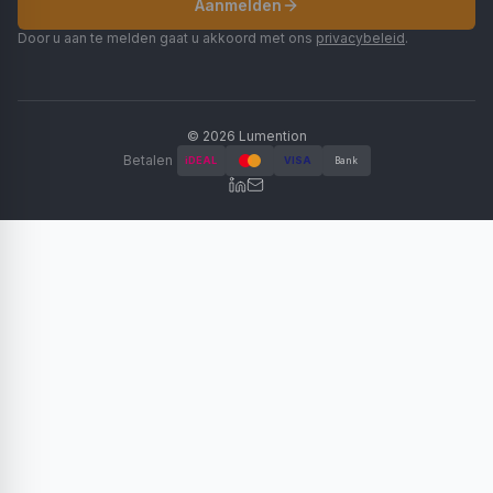
Aanmelden
Door u aan te melden gaat u akkoord met ons
privacybeleid
.
©
2026
Lumention
Betalen
iDEAL
VISA
Bank