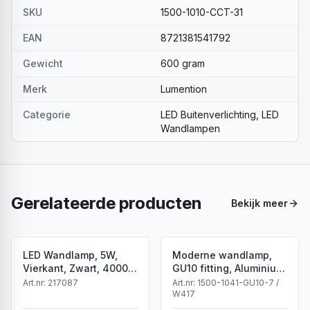
SKU
1500-1010-CCT-31
EAN
8721381541792
Gewicht
600 gram
Merk
Lumention
Categorie
LED Buitenverlichting, LED
Wandlampen
Gerelateerde producten
Bekijk meer
LED Wandlamp, 5W,
Moderne wandlamp,
Vierkant, Zwart, 4000K
GU10 fitting, Aluminium,
Neutraal Wit
IP65, Corten
Art.nr:
217087
Art.nr:
1500-1041-GU10-7 /
W417