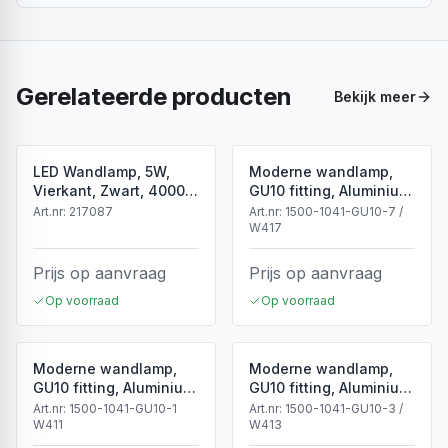
Gerelateerde producten
Bekijk meer
LED Wandlamp, 5W,
Moderne wandlamp,
Vierkant, Zwart, 4000K
GU10 fitting, Aluminium,
Neutraal Wit
IP65, Corten
Art.nr:
217087
Art.nr:
1500-1041-GU10-7 /
W417
Prijs op aanvraag
Prijs op aanvraag
Op voorraad
Op voorraad
Moderne wandlamp,
Moderne wandlamp,
GU10 fitting, Aluminium,
GU10 fitting, Aluminium,
IP65, Wit
IP65, Zwart
Art.nr:
1500-1041-GU10-1
Art.nr:
1500-1041-GU10-3 /
W411
W413