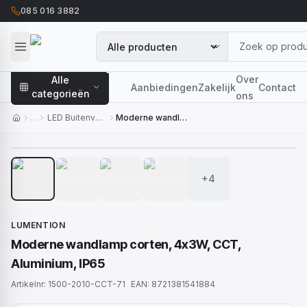
085 016 3882
Over
Alle
Aanbiedingen
Zakelijk
Contact
categorieën
ons
…
LED Buitenverlichting
Moderne wandlamp corten, 4x3W, CCT, Aluminium, IP65
1
/
8
+4
LUMENTION
Moderne wandlamp corten, 4x3W, CCT,
Aluminium, IP65
Artikelnr:
1500-2010-CCT-71
EAN:
8721381541884