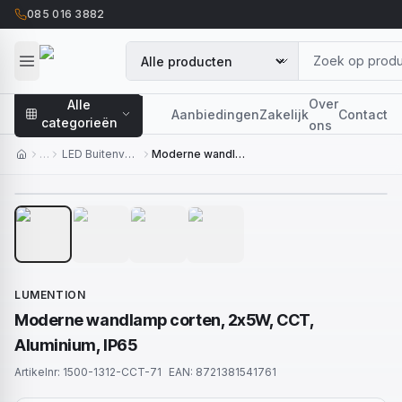
085 016 3882
Over
Alle
Aanbiedingen
Zakelijk
Contact
categorieën
ons
…
LED Buitenverlichting
Moderne wandlamp corten, 2x5W, CCT, Aluminium, IP65
1
/
4
LUMENTION
Moderne wandlamp corten, 2x5W, CCT,
Aluminium, IP65
Artikelnr:
1500-1312-CCT-71
EAN:
8721381541761