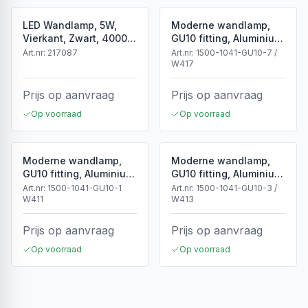
LED Wandlamp, 5W,
Moderne wandlamp,
Vierkant, Zwart, 4000K
GU10 fitting, Aluminium,
Neutraal Wit
IP65, Corten
Art.nr:
217087
Art.nr:
1500-1041-GU10-7 /
W417
Prijs op aanvraag
Prijs op aanvraag
Op voorraad
Op voorraad
Moderne wandlamp,
Moderne wandlamp,
GU10 fitting, Aluminium,
GU10 fitting, Aluminium,
IP65, Wit
IP65, Zwart
Art.nr:
1500-1041-GU10-1
Art.nr:
1500-1041-GU10-3 /
W411
W413
Prijs op aanvraag
Prijs op aanvraag
Op voorraad
Op voorraad