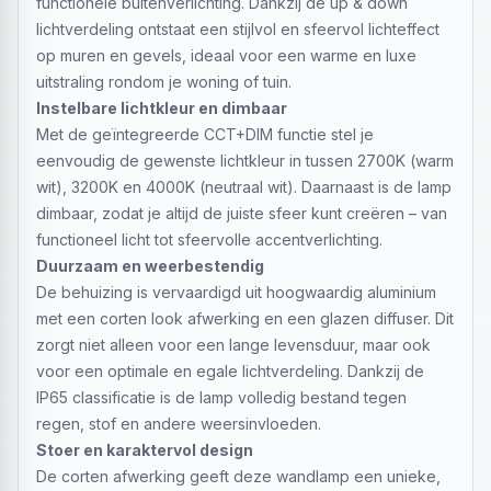
functionele buitenverlichting. Dankzij de up & down
lichtverdeling ontstaat een stijlvol en sfeervol lichteffect
op muren en gevels, ideaal voor een warme en luxe
uitstraling rondom je woning of tuin.
Instelbare lichtkleur en dimbaar
Met de geïntegreerde CCT+DIM functie stel je
eenvoudig de gewenste lichtkleur in tussen 2700K (warm
wit), 3200K en 4000K (neutraal wit). Daarnaast is de lamp
dimbaar, zodat je altijd de juiste sfeer kunt creëren – van
functioneel licht tot sfeervolle accentverlichting.
Duurzaam en weerbestendig
De behuizing is vervaardigd uit hoogwaardig aluminium
met een corten look afwerking en een glazen diffuser. Dit
zorgt niet alleen voor een lange levensduur, maar ook
voor een optimale en egale lichtverdeling. Dankzij de
IP65 classificatie is de lamp volledig bestand tegen
regen, stof en andere weersinvloeden.
Stoer en karaktervol design
De corten afwerking geeft deze wandlamp een unieke,