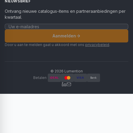
NIEUWSBRIEF
Ontvang nieuwe catalogus-items en partneraanbiedingen per
kwartaal.
Aanmelden
Door u aan te melden gaat u akkoord met ons
privacybeleid
.
©
2026
Lumention
Betalen
iDEAL
VISA
Bank