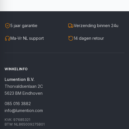
5 jaar garantie
Verzending binnen 24u
Ma-Vr NL support
14 dagen retour
WINKELINFO
Lumention B.V.
Thorvaldsenlaan 2C
5623 BM
Eindhoven
085 016 3882
info@lumention.com
KVK:
97685321
BTW:
NL865009275B01