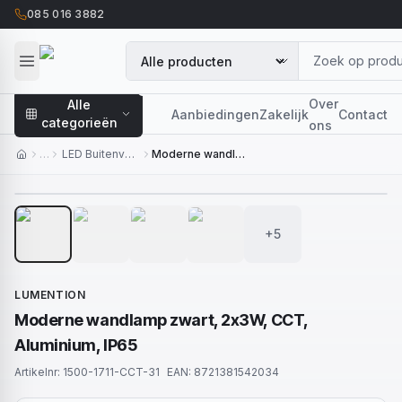
085 016 3882
Over
Alle
Aanbiedingen
Zakelijk
Contact
categorieën
ons
…
LED Buitenverlichting
Moderne wandlamp zwart, 2x3W, CCT, Aluminium, IP65
1
/
9
+5
LUMENTION
Moderne wandlamp zwart, 2x3W, CCT,
Aluminium, IP65
Artikelnr:
1500-1711-CCT-31
EAN:
8721381542034