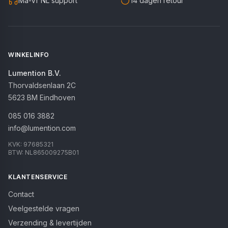
Ma-Vr NL support
14 dagen retour
WINKELINFO
Lumention B.V.
Thorvaldsenlaan 2C
5623 BM
Eindhoven
085 016 3882
info@lumention.com
KVK:
97685321
BTW:
NL865009275B01
KLANTENSERVICE
Contact
Veelgestelde vragen
Verzending & levertijden