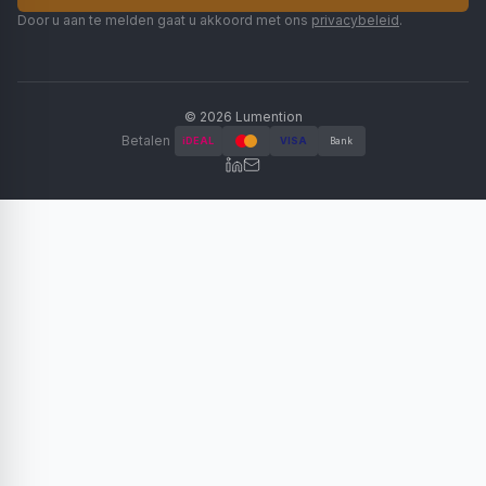
Door u aan te melden gaat u akkoord met ons
privacybeleid
.
©
2026
Lumention
Betalen
iDEAL
VISA
Bank