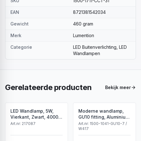
SKU
1500-1711-CCT-31
EAN
8721381542034
Gewicht
460 gram
Merk
Lumention
Categorie
LED Buitenverlichting, LED
Wandlampen
Gerelateerde producten
Bekijk meer
LED Wandlamp, 5W,
Moderne wandlamp,
Vierkant, Zwart, 4000K
GU10 fitting, Aluminium,
Neutraal Wit
IP65, Corten
Art.nr:
217087
Art.nr:
1500-1041-GU10-7 /
W417