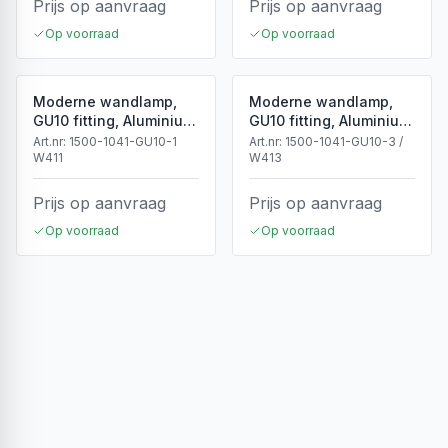
Prijs op aanvraag
Prijs op aanvraag
Op voorraad
Op voorraad
Moderne wandlamp,
Moderne wandlamp,
GU10 fitting, Aluminium,
GU10 fitting, Aluminium,
IP65, Wit
IP65, Zwart
Art.nr:
1500-1041-GU10-1
Art.nr:
1500-1041-GU10-3 /
W411
W413
Prijs op aanvraag
Prijs op aanvraag
Op voorraad
Op voorraad