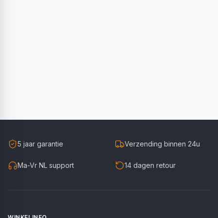
5 jaar garantie
Verzending binnen 24u
Ma-Vr NL support
14 dagen retour
WINKELINFO