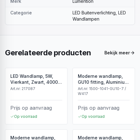
Merk
Lumention
Categorie
LED Buitenverlichting, LED
Wandlampen
Gerelateerde producten
Bekijk meer
LED Wandlamp, 5W,
Moderne wandlamp,
Vierkant, Zwart, 4000K
GU10 fitting, Aluminium,
Neutraal Wit
IP65, Corten
Art.nr:
217087
Art.nr:
1500-1041-GU10-7 /
W417
Prijs op aanvraag
Prijs op aanvraag
Op voorraad
Op voorraad
Moderne wandlamp,
Moderne wandlamp,