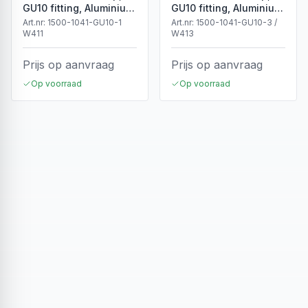
GU10 fitting, Aluminium,
GU10 fitting, Aluminium,
IP65, Wit
IP65, Zwart
Art.nr:
1500-1041-GU10-1
Art.nr:
1500-1041-GU10-3 /
W411
W413
Prijs op aanvraag
Prijs op aanvraag
Op voorraad
Op voorraad