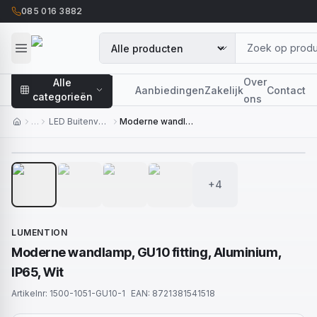
085 016 3882
Over
Alle
Aanbiedingen
Zakelijk
Contact
categorieën
ons
…
LED Buitenverlichting
Moderne wandlamp, GU10 fitting, Aluminium, IP65, Wit
1
/
8
+4
LUMENTION
Moderne wandlamp, GU10 fitting, Aluminium,
IP65, Wit
Artikelnr:
1500-1051-GU10-1
EAN:
8721381541518