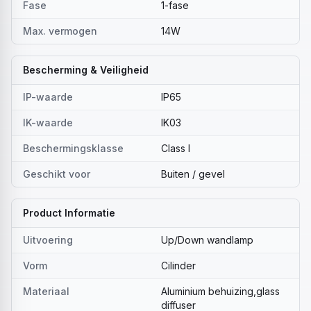
Fase
1-fase
Max. vermogen
14W
Bescherming & Veiligheid
IP-waarde
IP65
IK-waarde
IK03
Beschermingsklasse
Class I
Geschikt voor
Buiten / gevel
Product Informatie
Uitvoering
Up/Down wandlamp
Vorm
Cilinder
Materiaal
Aluminium behuizing,glass
diffuser