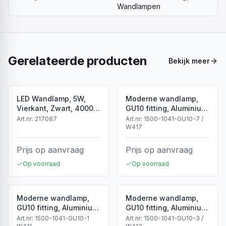
Wandlampen
Gerelateerde producten
Bekijk meer
LED Wandlamp, 5W,
Moderne wandlamp,
Vierkant, Zwart, 4000K
GU10 fitting, Aluminium,
Neutraal Wit
IP65, Corten
Art.nr:
217087
Art.nr:
1500-1041-GU10-7 /
W417
Prijs op aanvraag
Prijs op aanvraag
Op voorraad
Op voorraad
Moderne wandlamp,
Moderne wandlamp,
GU10 fitting, Aluminium,
GU10 fitting, Aluminium,
IP65, Wit
IP65, Zwart
Art.nr:
1500-1041-GU10-1
Art.nr:
1500-1041-GU10-3 /