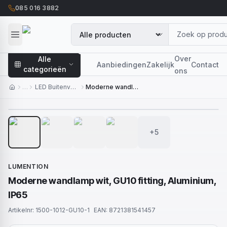
085 016 3882
Over
Alle
Aanbiedingen
Zakelijk
Contact
categorieën
ons
…
LED Buitenverlichting
Moderne wandlamp wit, GU10 fitting, Aluminium, IP65
1
/
9
+5
LUMENTION
Moderne wandlamp wit, GU10 fitting, Aluminium,
IP65
Artikelnr:
1500-1012-GU10-1
EAN:
8721381541457