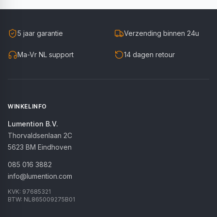
5 jaar garantie
Verzending binnen 24u
Ma-Vr NL support
14 dagen retour
WINKELINFO
Lumention B.V.
Thorvaldsenlaan 2C
5623 BM
Eindhoven
085 016 3882
info@lumention.com
KVK:
97685321
BTW:
NL865009275B01