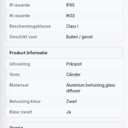
IP-waarde
IP65
IK-waarde
IK03
Beschermingsklasse
Class I
Geschikt voor
Buiten / gevel
Product Informatie
Uitvoering
Prikspot
Vorm
Cilinder
Materiaal
Aluminium behuizing,glass
diffuser
Behuizing kleur
Zwart
Kleur zwart
Ja
Overig