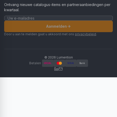
Ontvang nieuwe catalogus-items en partneraanbiedingen per
kwartaal.
Aanmelden
Door u aan te melden gaat u akkoord met ons
privacybeleid
.
©
2026
Lumention
Betalen
iDEAL
VISA
Bank