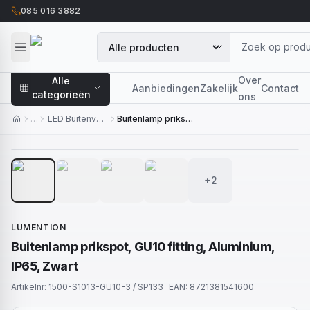
085 016 3882
Over
Alle
Aanbiedingen
Zakelijk
Contact
categorieën
ons
…
LED Buitenverlichting
Buitenlamp prikspot, GU10 fitting, Aluminium, IP65, Zwart
1
/
6
+2
LUMENTION
Buitenlamp prikspot, GU10 fitting, Aluminium,
IP65, Zwart
Artikelnr:
1500-S1013-GU10-3 / SP133
EAN:
8721381541600