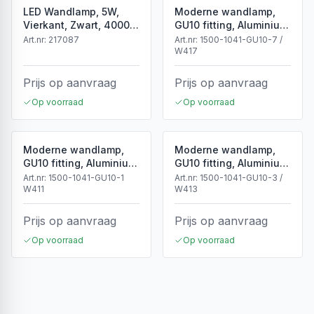
LED Wandlamp, 5W,
Moderne wandlamp,
Vierkant, Zwart, 4000K
GU10 fitting, Aluminium,
Neutraal Wit
IP65, Corten
Art.nr:
217087
Art.nr:
1500-1041-GU10-7 /
W417
Prijs op aanvraag
Prijs op aanvraag
Op voorraad
Op voorraad
Moderne wandlamp,
Moderne wandlamp,
GU10 fitting, Aluminium,
GU10 fitting, Aluminium,
IP65, Wit
IP65, Zwart
Art.nr:
1500-1041-GU10-1
Art.nr:
1500-1041-GU10-3 /
W411
W413
Prijs op aanvraag
Prijs op aanvraag
Op voorraad
Op voorraad