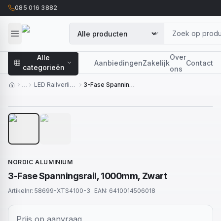
085 016 3882
Over
Alle
Aanbiedingen
Zakelijk
Contact
categorieën
ons
…
LED Railverlichting
3-Fase Spanningsrail, 1000mm, Zwart
1
/
2
NORDIC ALUMINIUM
3-Fase Spanningsrail, 1000mm, Zwart
Artikelnr:
58699-XTS4100-3
EAN:
6410014506018
Prijs op aanvraag