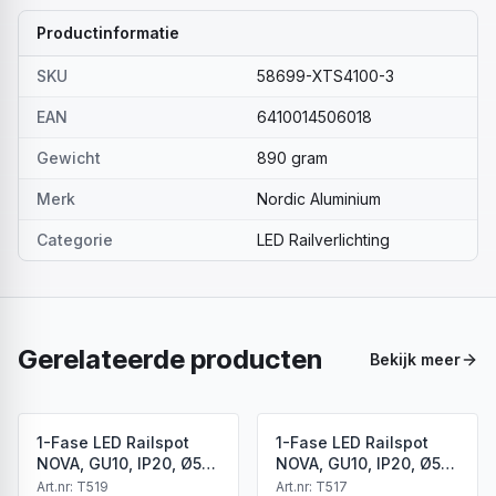
Productinformatie
SKU
58699-XTS4100-3
EAN
6410014506018
Gewicht
890 gram
Merk
Nordic Aluminium
Categorie
LED Railverlichting
Gerelateerde producten
Bekijk meer
1-Fase LED Railspot
1-Fase LED Railspot
NOVA, GU10, IP20, Ø56
NOVA, GU10, IP20, Ø56
x 85 mm, Antiek Brons
x 85 mm, Brons
Art.nr:
T519
Art.nr:
T517