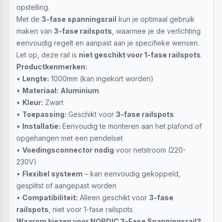
opstelling.
Met de
3-fase spanningsrail
kun je optimaal gebruik
maken van
3-fase railspots
, waarmee je de verlichting
eenvoudig regelt en aanpast aan je specifieke wensen.
Let op, deze rail is
niet geschikt voor 1-fase railspots
.
Productkenmerken:
•
Lengte:
1000mm (kan ingekort worden)
•
Materiaal:
Aluminium
•
Kleur:
Zwart
•
Toepassing:
Geschikt voor
3-fase railspots
•
Installatie:
Eenvoudig te monteren aan het plafond of
opgehangen met een pendelset
•
Voedingsconnector nodig
voor netstroom (220-
230V)
•
Flexibel systeem
– kan eenvoudig gekoppeld,
gesplitst of aangepast worden
•
Compatibiliteit:
Alleen geschikt voor
3-fase
railspots
, niet voor 1-fase railspots
Waarom kiezen voor NORDIC 3-Fase Spanningsrail?