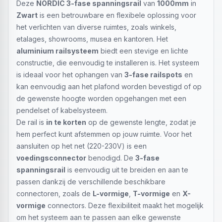
Deze
NORDIC 3-fase spanningsrail
van
1000mm
in
Zwart
is een betrouwbare en flexibele oplossing voor
het verlichten van diverse ruimtes, zoals winkels,
etalages, showrooms, musea en kantoren. Het
aluminium railsysteem
biedt een stevige en lichte
constructie, die eenvoudig te installeren is. Het systeem
is ideaal voor het ophangen van
3-fase railspots
en
kan eenvoudig aan het plafond worden bevestigd of op
de gewenste hoogte worden opgehangen met een
pendelset of kabelsysteem.
De rail is
in te korten
op de gewenste lengte, zodat je
hem perfect kunt afstemmen op jouw ruimte. Voor het
aansluiten op het net (220-230V) is een
voedingsconnector
benodigd. De
3-fase
spanningsrail
is eenvoudig uit te breiden en aan te
passen dankzij de verschillende beschikbare
connectoren, zoals de
L-vormige
,
T-vormige
en
X-
vormige
connectors. Deze flexibiliteit maakt het mogelijk
om het systeem aan te passen aan elke gewenste