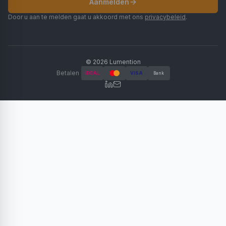
Aanmelden
Door u aan te melden gaat u akkoord met ons
privacybeleid
.
©
2026
Lumention
Betalen
iDEAL
VISA
Bank