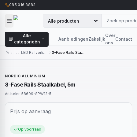
085 016 3882
Over
Alle
Aanbiedingen
Zakelijk
Contact
categorieën
ons
…
LED Railverlichting
3-Fase Rails Staalkabel, 5m
NORDIC ALUMINIUM
3-Fase Rails Staalkabel, 5m
Artikelnr:
58699-SPW12-5
Prijs op aanvraag
Op voorraad