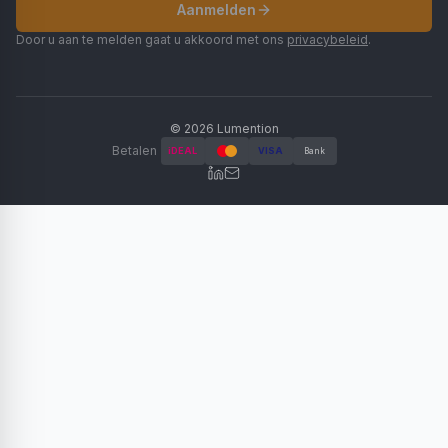
Aanmelden
Door u aan te melden gaat u akkoord met ons
privacybeleid
.
©
2026
Lumention
Betalen
iDEAL
VISA
Bank