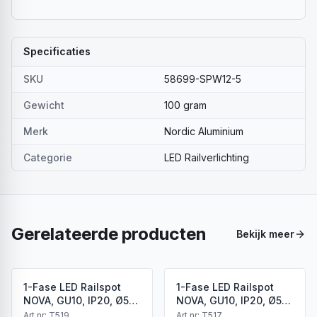
Specificaties
SKU
58699-SPW12-5
Gewicht
100 gram
Merk
Nordic Aluminium
Categorie
LED Railverlichting
Gerelateerde producten
Bekijk meer
1-Fase LED Railspot
1-Fase LED Railspot
NOVA, GU10, IP20, Ø56
NOVA, GU10, IP20, Ø56
x 85 mm, Antiek Brons
x 85 mm, Brons
Art.nr:
T519
Art.nr:
T517