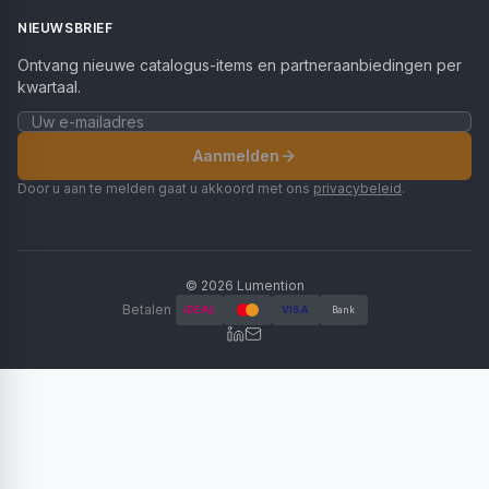
NIEUWSBRIEF
Ontvang nieuwe catalogus-items en partneraanbiedingen per
kwartaal.
Aanmelden
Door u aan te melden gaat u akkoord met ons
privacybeleid
.
©
2026
Lumention
Betalen
iDEAL
VISA
Bank