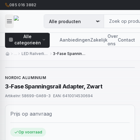
085 016 3882
Over
Alle
Aanbiedingen
Zakelijk
Contact
categorieën
ons
…
LED Railverlichting
3-Fase Spanningsrail Adapter, Zwart
NORDIC ALUMINIUM
3-Fase Spanningsrail Adapter, Zwart
Artikelnr:
58699-GA69-3
EAN:
6410014530694
Prijs op aanvraag
Op voorraad