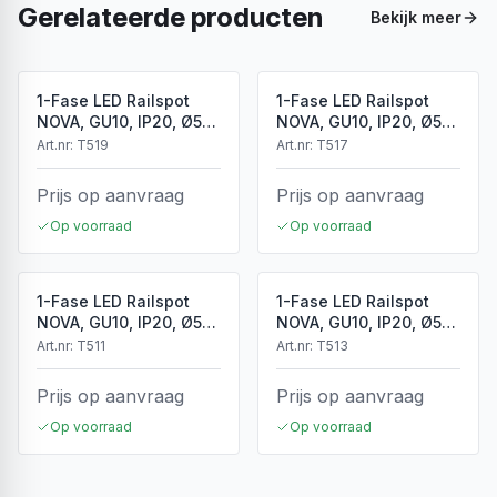
Gerelateerde producten
Bekijk meer
1-Fase LED Railspot
1-Fase LED Railspot
NOVA, GU10, IP20, Ø56
NOVA, GU10, IP20, Ø56
x 85 mm, Antiek Brons
x 85 mm, Brons
Art.nr:
T519
Art.nr:
T517
Prijs op aanvraag
Prijs op aanvraag
Op voorraad
Op voorraad
1-Fase LED Railspot
1-Fase LED Railspot
NOVA, GU10, IP20, Ø56
NOVA, GU10, IP20, Ø56
x 85 mm, Wit
x 85 mm, Zwart
Art.nr:
T511
Art.nr:
T513
Prijs op aanvraag
Prijs op aanvraag
Op voorraad
Op voorraad