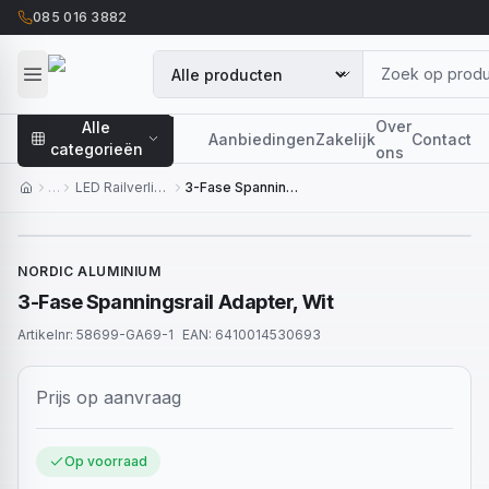
085 016 3882
Over
Alle
Aanbiedingen
Zakelijk
Contact
categorieën
ons
…
LED Railverlichting
3-Fase Spanningsrail Adapter, Wit
NORDIC ALUMINIUM
3-Fase Spanningsrail Adapter, Wit
Artikelnr:
58699-GA69-1
EAN:
6410014530693
Prijs op aanvraag
Op voorraad