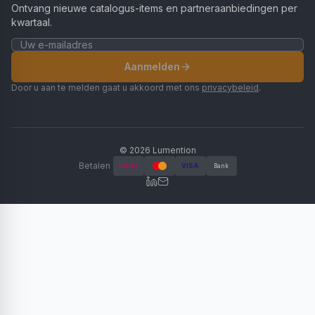
Ontvang nieuwe catalogus-items en partneraanbiedingen per
kwartaal.
Aanmelden
Door u aan te melden gaat u akkoord met ons
privacybeleid
.
©
2026
Lumention
Betalen
iDEAL
VISA
Bank