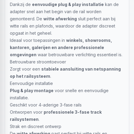
Dankzij de
eenvoudige plug & play installatie
kan de
adapter snel aan het begin van de rail worden
gemonteerd. De
witte afwerking
sluit perfect aan bij
witte rails en plafonds, waardoor de adapter discreet
opgaat in het geheel.
Ideaal voor toepassingen in
winkels, showrooms,
kantoren, galerijen en andere professionele
omgevingen
waar betrouwbare verlichting essentieel is.
Betrouwbare stroomtoevoer
Zorgt voor een
stabiele aansluiting van netspanning
op het railsysteem
.
Eenvoudige installatie
Plug & play montage
voor snelle en eenvoudige
installatie.
Geschikt voor 4-aderige 3-fase rails
Ontworpen voor
professionele 3-fase track
railsystemen
.
Strak en discreet ontwerp
De
witte afwerking
past perfect bij witte rails en