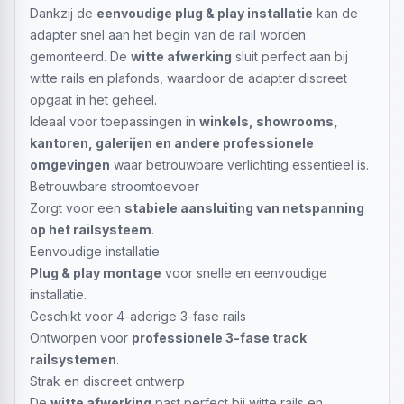
Dankzij de
eenvoudige plug & play installatie
kan de
adapter snel aan het begin van de rail worden
gemonteerd. De
witte afwerking
sluit perfect aan bij
witte rails en plafonds, waardoor de adapter discreet
opgaat in het geheel.
Ideaal voor toepassingen in
winkels, showrooms,
kantoren, galerijen en andere professionele
omgevingen
waar betrouwbare verlichting essentieel is.
Betrouwbare stroomtoevoer
Zorgt voor een
stabiele aansluiting van netspanning
op het railsysteem
.
Eenvoudige installatie
Plug & play montage
voor snelle en eenvoudige
installatie.
Geschikt voor 4-aderige 3-fase rails
Ontworpen voor
professionele 3-fase track
railsystemen
.
Strak en discreet ontwerp
De
witte afwerking
past perfect bij witte rails en