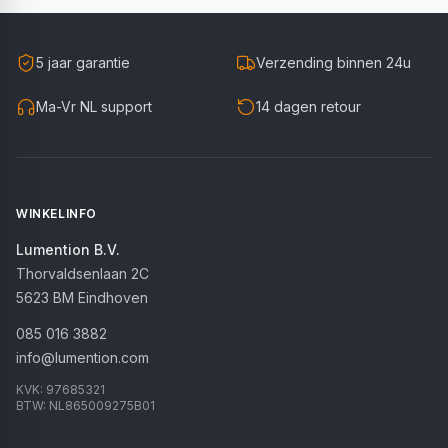
5 jaar garantie
Verzending binnen 24u
Ma-Vr NL support
14 dagen retour
WINKELINFO
Lumention B.V.
Thorvaldsenlaan 2C
5623 BM
Eindhoven
085 016 3882
info@lumention.com
KVK:
97685321
BTW:
NL865009275B01