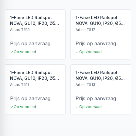
1-Fase LED Railspot
1-Fase LED Railspot
NOVA, GU10, IP20, Ø56
NOVA, GU10, IP20, Ø56
x 85 mm, Antiek Brons
x 85 mm, Brons
Art.nr:
T519
Art.nr:
T517
Prijs op aanvraag
Prijs op aanvraag
Op voorraad
Op voorraad
1-Fase LED Railspot
1-Fase LED Railspot
NOVA, GU10, IP20, Ø56
NOVA, GU10, IP20, Ø56
x 85 mm, Wit
x 85 mm, Zwart
Art.nr:
T511
Art.nr:
T513
Prijs op aanvraag
Prijs op aanvraag
Op voorraad
Op voorraad