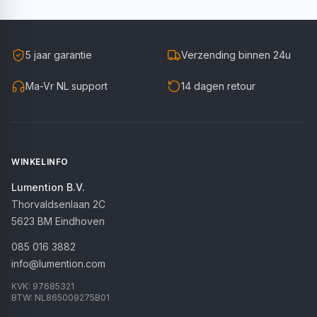
5 jaar garantie
Verzending binnen 24u
Ma-Vr NL support
14 dagen retour
WINKELINFO
Lumention B.V.
Thorvaldsenlaan 2C
5623 BM
Eindhoven
085 016 3882
info@lumention.com
KVK:
97685321
BTW:
NL865009275B01