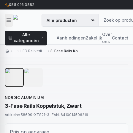
085 016 3882
Over
Alle
Aanbiedingen
Zakelijk
Contact
categorieën
ons
…
LED Railverlichting
3-Fase Rails Koppelstuk, Zwart
1
/
2
NORDIC ALUMINIUM
3-Fase Rails Koppelstuk, Zwart
Artikelnr:
58699-XTS21-3
EAN:
6410014506216
Prijs op aanvraag