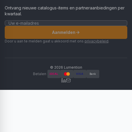
Ontvang nieuwe catalogus-items en partneraanbiedingen per
kwartaal.
Aanmelden
Door u aan te melden gaat u akkoord met ons
privacybeleid
.
©
2026
Lumention
Betalen
iDEAL
VISA
Bank