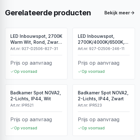
Gerelateerde producten
Bekijk meer
LED Inbouwspot, 2700K
LED Inbouwspot,
Warm Wit, Rond, Zwart,
2700K/4000K/6500K,
Dimbaar, IP44
Dimbaar, Wit, IP44
Art.nr:
927-D2506-827-31
Art.nr:
927-D2506-246-11
Prijs op aanvraag
Prijs op aanvraag
Op voorraad
Op voorraad
Badkamer Spot NOVA2,
Badkamer Spot NOVA2,
2-Lichts, IP44, Wit
2-Lichts, IP44, Zwart
Art.nr:
IPR521
Art.nr:
IPR523
Prijs op aanvraag
Prijs op aanvraag
Op voorraad
Op voorraad