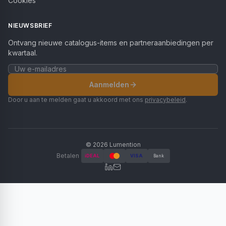
Cookies
NIEUWSBRIEF
Ontvang nieuwe catalogus-items en partneraanbiedingen per
kwartaal.
Aanmelden
Door u aan te melden gaat u akkoord met ons
privacybeleid
.
©
2026
Lumention
Betalen
iDEAL
VISA
Bank