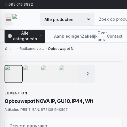
085 016 3882
Over
Alle
Aanbiedingen
Zakelijk
Contact
categorieën
ons
…
Badkamerverlichting
Opbouwspot NOVA IP, GU10, IP44, Wit
1
/
6
+2
LUMENTION
Opbouwspot NOVA IP, GU10, IP44, Wit
Artikelnr:
IPR511
EAN:
8721381540597
Prijs op aanvraag