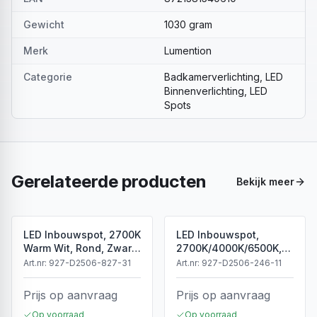
Gewicht
1030 gram
Merk
Lumention
Categorie
Badkamerverlichting, LED
Binnenverlichting, LED
Spots
Gerelateerde producten
Bekijk meer
LED Inbouwspot, 2700K
LED Inbouwspot,
Warm Wit, Rond, Zwart,
2700K/4000K/6500K,
Dimbaar, IP44
Dimbaar, Wit, IP44
Art.nr:
927-D2506-827-31
Art.nr:
927-D2506-246-11
Prijs op aanvraag
Prijs op aanvraag
Op voorraad
Op voorraad