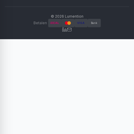
©
2026
Lumention
Betalen
iDEAL
VISA
Bank