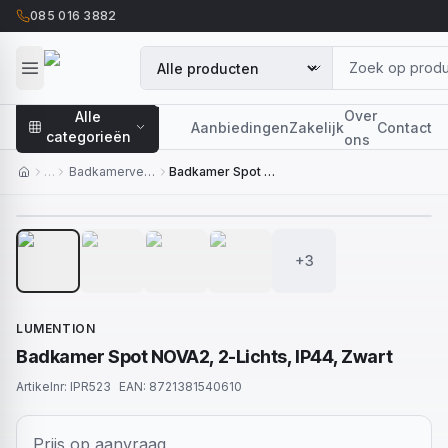
085 016 3882
Over
Alle
Aanbiedingen
Zakelijk
Contact
categorieën
ons
…
Badkamerverlichting
Badkamer Spot NOVA2, 2-Lichts, IP44, Zwart
1
/
7
+3
LUMENTION
Badkamer Spot NOVA2, 2-Lichts, IP44, Zwart
Artikelnr:
IPR523
EAN:
8721381540610
Prijs op aanvraag