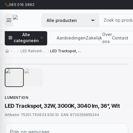
085 016 3882
Over
Alle
Aanbiedingen
Zakelijk
Contact
categorieën
ons
…
LED Railverlichting
LED Trackspot, 32W, 3000K, 3040 lm, 36°, Wit
1
/
2
LUMENTION
LED Trackspot, 32W, 3000K, 3040 lm, 36°, Wit
Artikelnr:
75201.T50633.930.10
EAN:
8720256655244
Prijs op aanvraag