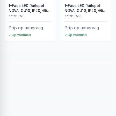
1-Fase LED Railspot
1-Fase LED Railspot
NOVA, GU10, IP20, Ø56
NOVA, GU10, IP20, Ø56
x 85 mm, Wit
x 85 mm, Zwart
Art.nr:
T511
Art.nr:
T513
Prijs op aanvraag
Prijs op aanvraag
Op voorraad
Op voorraad