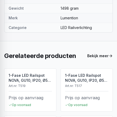
Gewicht
1498 gram
Merk
Lumention
Categorie
LED Railverlichting
Gerelateerde producten
Bekijk meer
1-Fase LED Railspot
1-Fase LED Railspot
NOVA, GU10, IP20, Ø56
NOVA, GU10, IP20, Ø56
x 85 mm, Antiek Brons
x 85 mm, Brons
Art.nr:
T519
Art.nr:
T517
Prijs op aanvraag
Prijs op aanvraag
Op voorraad
Op voorraad