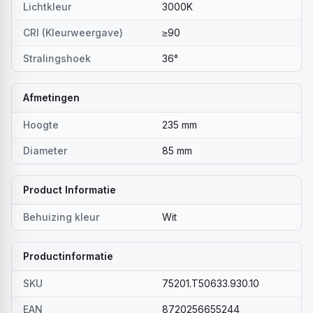
Lichtkleur
3000K
CRI (Kleurweergave)
≥90
Stralingshoek
36°
Afmetingen
Hoogte
235 mm
Diameter
85 mm
Product Informatie
Behuizing kleur
Wit
Productinformatie
SKU
75201.T50633.930.10
EAN
8720256655244