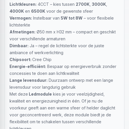
Lichtkleuren:
4CCT – kies tussen
2700K
,
3000K
,
4000K
en
6500K
voor de gewenste sfeer
Vermogen:
Instelbaar van
5W tot 8W
– voor flexibele
lichtsterkte
Afmetingen:
Ø50 mm x H32 mm – compact en geschikt
voor verschillende armaturen
Dimbaar:
Ja – regel de lichtsterkte voor de juiste
ambiance of werkverlichting
Chipsoort:
Cree Chip
Energie-efficiënt:
Bespaar op energieverbruik zonder
concessies te doen aan lichtkwaliteit
Lange levensduur:
Duurzaam ontwerp met een lange
levensduur voor langdurig gebruik
Met deze
Ledmodule
kies je voor veelzijdigheid,
kwaliteit en energiezuinigheid in één. Of je nu de
voorkeur geeft aan een warme sfeer of helder daglicht
voor geconcentreerd werk, deze module biedt je de
flexibiliteit om te schakelen tussen verschillende
lichtkleuren.