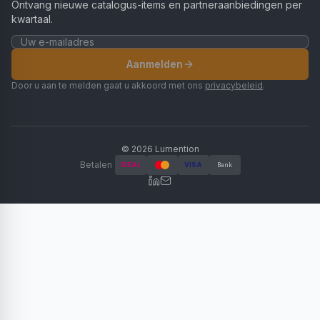
Ontvang nieuwe catalogus-items en partneraanbiedingen per
kwartaal.
Aanmelden
Door u aan te melden gaat u akkoord met ons
privacybeleid
.
©
2026
Lumention
Betalen
iDEAL
VISA
Bank