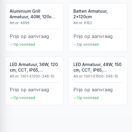
Aluminium Grill
Batten Armatuur,
Armatuur, 40W, 120cm,
2x120cm
Wit
Art.nr:
4995
Art.nr:
6152
Prijs op aanvraag
Prijs op aanvraag
Op voorraad
Op voorraad
LED Armatuur, 36W, 120
LED Armatuur, 48W, 150
cm, CCT, IP65,
cm, CCT, IP65,
Koppelbaar
Koppelbaar
Art.nr:
1301-E1200-346-10
Art.nr:
1301-E1500-346-10
Prijs op aanvraag
Prijs op aanvraag
Op voorraad
Op voorraad