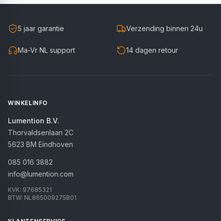
5 jaar garantie
Verzending binnen 24u
Ma-Vr NL support
14 dagen retour
WINKELINFO
Lumention B.V.
Thorvaldsenlaan 2C
5623 BM
Eindhoven
085 016 3882
info@lumention.com
KVK:
97685321
BTW:
NL865009275B01