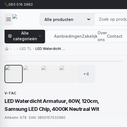
085 016 3882
Over
Alle
Aanbiedingen
Zakelijk
Contact
categorieën
ons
…
LED TL
LED Waterdicht Armatuur, 60W, 120cm, Samsung LED Chip, 4000K Neutraal Wit
1
/
8
+4
V-TAC
LED Waterdicht Armatuur, 60W, 120cm,
Samsung LED Chip, 4000K Neutraal Wit
Artikelnr:
678
EAN:
3800157632980