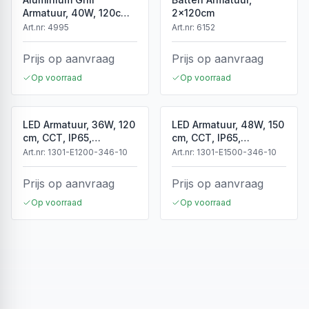
Armatuur, 40W, 120cm,
2x120cm
Wit
Art.nr:
4995
Art.nr:
6152
Prijs op aanvraag
Prijs op aanvraag
Op voorraad
Op voorraad
LED Armatuur, 36W, 120
LED Armatuur, 48W, 150
cm, CCT, IP65,
cm, CCT, IP65,
Koppelbaar
Koppelbaar
Art.nr:
1301-E1200-346-10
Art.nr:
1301-E1500-346-10
Prijs op aanvraag
Prijs op aanvraag
Op voorraad
Op voorraad