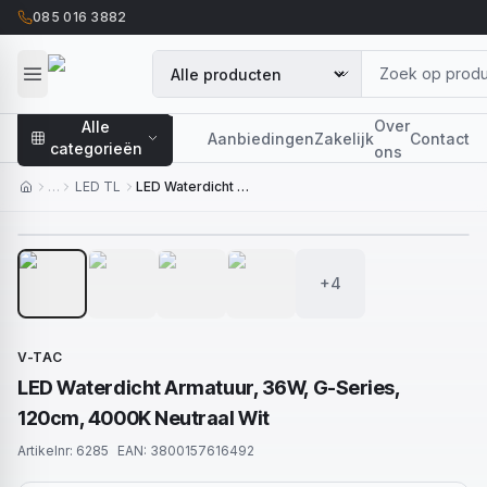
085 016 3882
Over
Alle
Aanbiedingen
Zakelijk
Contact
categorieën
ons
…
LED TL
LED Waterdicht Armatuur, 36W, G-Series, 120cm, 4000K Neutraal Wit
1
/
8
+4
V-TAC
LED Waterdicht Armatuur, 36W, G-Series,
120cm, 4000K Neutraal Wit
Artikelnr:
6285
EAN:
3800157616492