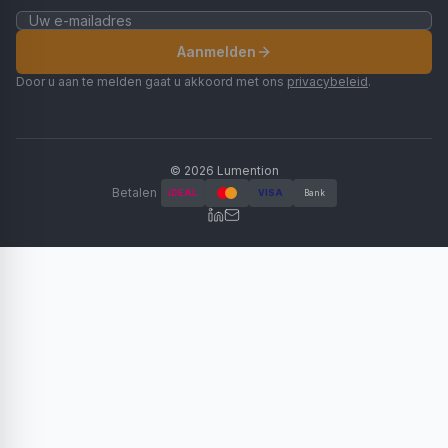
Aanmelden
Door u aan te melden gaat u akkoord met ons
privacybeleid
.
©
2026
Lumention
Betalen
iDEAL
VISA
Bank