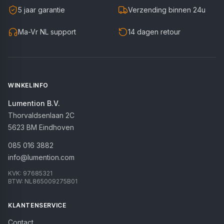
5 jaar garantie
Verzending binnen 24u
Ma-Vr NL support
14 dagen retour
WINKELINFO
Lumention B.V.
Thorvaldsenlaan 2C
5623 BM
Eindhoven
085 016 3882
info@lumention.com
KVK:
97685321
BTW:
NL865009275B01
KLANTENSERVICE
Contact