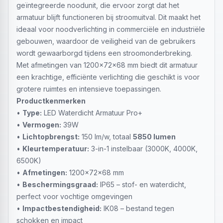
geïntegreerde noodunit, die ervoor zorgt dat het
armatuur blijft functioneren bij stroomuitval. Dit maakt het
ideaal voor noodverlichting in commerciële en industriële
gebouwen, waardoor de veiligheid van de gebruikers
wordt gewaarborgd tijdens een stroomonderbreking.
Met afmetingen van 1200x72x68 mm biedt dit armatuur
een krachtige, efficiënte verlichting die geschikt is voor
grotere ruimtes en intensieve toepassingen.
Productkenmerken
•
Type:
LED Waterdicht Armatuur Pro+
•
Vermogen:
39W
•
Lichtopbrengst:
150 lm/w, totaal
5850 lumen
•
Kleurtemperatuur:
3-in-1 instelbaar (3000K, 4000K,
6500K)
•
Afmetingen:
1200x72x68 mm
•
Beschermingsgraad:
IP65 – stof- en waterdicht,
perfect voor vochtige omgevingen
•
Impactbestendigheid:
IK08 – bestand tegen
schokken en impact