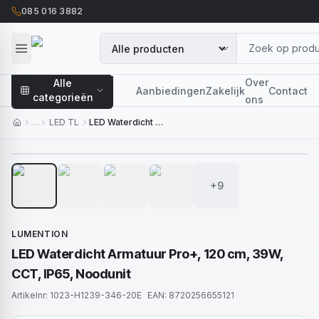
085 016 3882
Over
Alle
Aanbiedingen
Zakelijk
Contact
categorieën
ons
…
LED TL
LED Waterdicht Armatuur Pro+, 120 cm, 39W, CCT, IP65, Noodunit
1
/
13
+9
LUMENTION
LED Waterdicht Armatuur Pro+, 120 cm, 39W,
CCT, IP65, Noodunit
Artikelnr:
1023-H1239-346-20E
EAN:
8720256655121