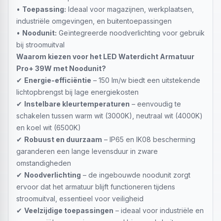
•
Toepassing:
Ideaal voor magazijnen, werkplaatsen,
industriële omgevingen, en buitentoepassingen
•
Noodunit:
Geïntegreerde noodverlichting voor gebruik
bij stroomuitval
Waarom kiezen voor het LED Waterdicht Armatuur
Pro+ 39W met Noodunit?
✔
Energie-efficiëntie
– 150 lm/w biedt een uitstekende
lichtopbrengst bij lage energiekosten
✔
Instelbare kleurtemperaturen
– eenvoudig te
schakelen tussen warm wit (3000K), neutraal wit (4000K)
en koel wit (6500K)
✔
Robuust en duurzaam
– IP65 en IK08 bescherming
garanderen een lange levensduur in zware
omstandigheden
✔
Noodverlichting
– de ingebouwde noodunit zorgt
ervoor dat het armatuur blijft functioneren tijdens
stroomuitval, essentieel voor veiligheid
✔
Veelzijdige toepassingen
– ideaal voor industriële en