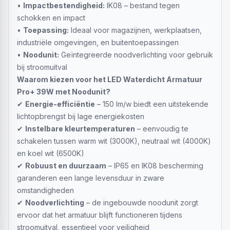
•
Impactbestendigheid:
IK08 – bestand tegen
schokken en impact
•
Toepassing:
Ideaal voor magazijnen, werkplaatsen,
industriële omgevingen, en buitentoepassingen
•
Noodunit:
Geïntegreerde noodverlichting voor gebruik
bij stroomuitval
Waarom kiezen voor het LED Waterdicht Armatuur
Pro+ 39W met Noodunit?
✔
Energie-efficiëntie
– 150 lm/w biedt een uitstekende
lichtopbrengst bij lage energiekosten
✔
Instelbare kleurtemperaturen
– eenvoudig te
schakelen tussen warm wit (3000K), neutraal wit (4000K)
en koel wit (6500K)
✔
Robuust en duurzaam
– IP65 en IK08 bescherming
garanderen een lange levensduur in zware
omstandigheden
✔
Noodverlichting
– de ingebouwde noodunit zorgt
ervoor dat het armatuur blijft functioneren tijdens
stroomuitval, essentieel voor veiligheid