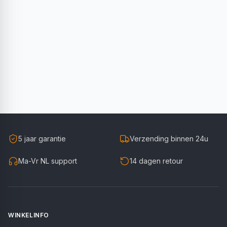
5 jaar garantie
Verzending binnen 24u
Ma-Vr NL support
14 dagen retour
WINKELINFO