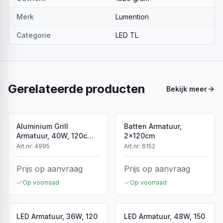
Merk
Lumention
Categorie
LED TL
Gerelateerde producten
Bekijk meer
Aluminium Grill
Batten Armatuur,
Armatuur, 40W, 120cm,
2x120cm
Wit
Art.nr:
4995
Art.nr:
6152
Prijs op aanvraag
Prijs op aanvraag
Op voorraad
Op voorraad
LED Armatuur, 36W, 120
LED Armatuur, 48W, 150