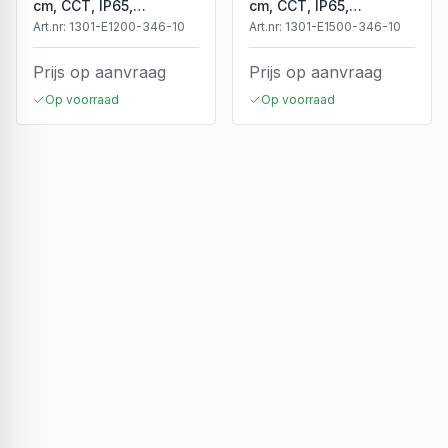
cm, CCT, IP65,
cm, CCT, IP65,
Koppelbaar
Koppelbaar
Art.nr:
1301-E1200-346-10
Art.nr:
1301-E1500-346-10
Prijs op aanvraag
Prijs op aanvraag
Op voorraad
Op voorraad