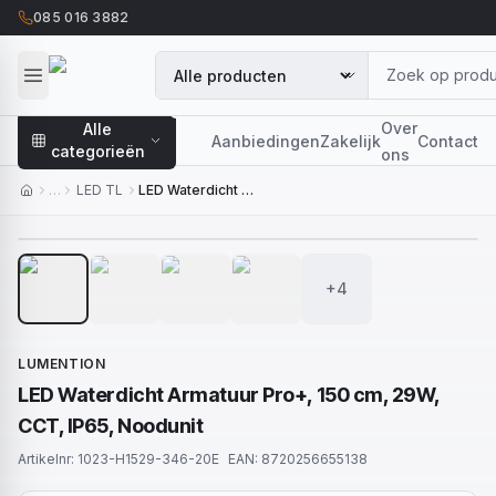
085 016 3882
Over
Alle
Aanbiedingen
Zakelijk
Contact
categorieën
ons
…
LED TL
LED Waterdicht Armatuur Pro+, 150 cm, 29W, CCT, IP65, Noodunit
1
/
8
+4
LUMENTION
LED Waterdicht Armatuur Pro+, 150 cm, 29W,
CCT, IP65, Noodunit
Artikelnr:
1023-H1529-346-20E
EAN:
8720256655138