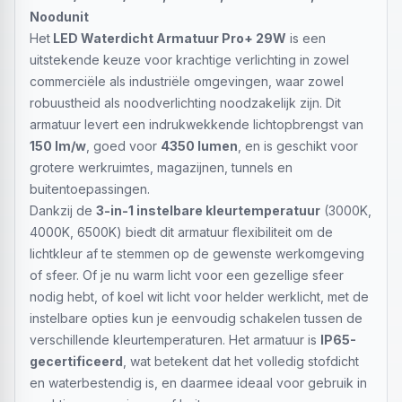
Noodunit
Het
LED Waterdicht Armatuur Pro+ 29W
is een
uitstekende keuze voor krachtige verlichting in zowel
commerciële als industriële omgevingen, waar zowel
robuustheid als noodverlichting noodzakelijk zijn. Dit
armatuur levert een indrukwekkende lichtopbrengst van
150 lm/w
, goed voor
4350 lumen
, en is geschikt voor
grotere werkruimtes, magazijnen, tunnels en
buitentoepassingen.
Dankzij de
3-in-1 instelbare kleurtemperatuur
(3000K,
4000K, 6500K) biedt dit armatuur flexibiliteit om de
lichtkleur af te stemmen op de gewenste werkomgeving
of sfeer. Of je nu warm licht voor een gezellige sfeer
nodig hebt, of koel wit licht voor helder werklicht, met de
instelbare opties kun je eenvoudig schakelen tussen de
verschillende kleurtemperaturen. Het armatuur is
IP65-
gecertificeerd
, wat betekent dat het volledig stofdicht
en waterbestendig is, en daarmee ideaal voor gebruik in