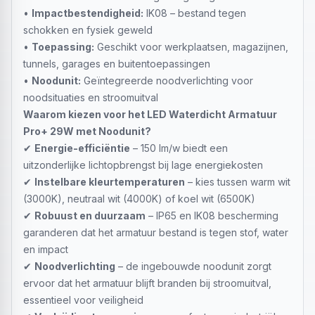
•
Impactbestendigheid:
IK08 – bestand tegen
schokken en fysiek geweld
•
Toepassing:
Geschikt voor werkplaatsen, magazijnen,
tunnels, garages en buitentoepassingen
•
Noodunit:
Geïntegreerde noodverlichting voor
noodsituaties en stroomuitval
Waarom kiezen voor het LED Waterdicht Armatuur
Pro+ 29W met Noodunit?
✔
Energie-efficiëntie
– 150 lm/w biedt een
uitzonderlijke lichtopbrengst bij lage energiekosten
✔
Instelbare kleurtemperaturen
– kies tussen warm wit
(3000K), neutraal wit (4000K) of koel wit (6500K)
✔
Robuust en duurzaam
– IP65 en IK08 bescherming
garanderen dat het armatuur bestand is tegen stof, water
en impact
✔
Noodverlichting
– de ingebouwde noodunit zorgt
ervoor dat het armatuur blijft branden bij stroomuitval,
essentieel voor veiligheid