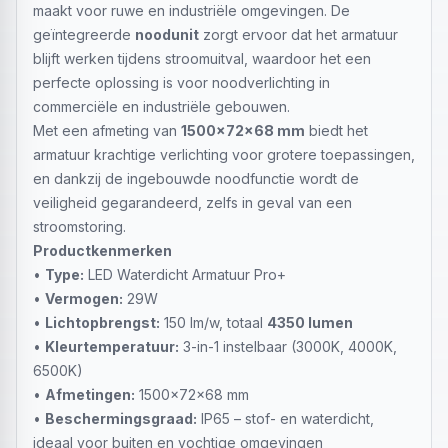
maakt voor ruwe en industriële omgevingen. De
geïntegreerde
noodunit
zorgt ervoor dat het armatuur
blijft werken tijdens stroomuitval, waardoor het een
perfecte oplossing is voor noodverlichting in
commerciële en industriële gebouwen.
Met een afmeting van
1500x72x68 mm
biedt het
armatuur krachtige verlichting voor grotere toepassingen,
en dankzij de ingebouwde noodfunctie wordt de
veiligheid gegarandeerd, zelfs in geval van een
stroomstoring.
Productkenmerken
•
Type:
LED Waterdicht Armatuur Pro+
•
Vermogen:
29W
•
Lichtopbrengst:
150 lm/w, totaal
4350 lumen
•
Kleurtemperatuur:
3-in-1 instelbaar (3000K, 4000K,
6500K)
•
Afmetingen:
1500x72x68 mm
•
Beschermingsgraad:
IP65 – stof- en waterdicht,
ideaal voor buiten en vochtige omgevingen