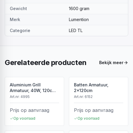
Gewicht
1600 gram
Merk
Lumention
Categorie
LED TL
Gerelateerde producten
Bekijk meer
Aluminium Grill
Batten Armatuur,
Armatuur, 40W, 120cm,
2x120cm
Wit
Art.nr:
4995
Art.nr:
6152
Prijs op aanvraag
Prijs op aanvraag
Op voorraad
Op voorraad