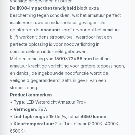
vochtige omgevingen of buiten.
De
IK08-impactbestendigheid
biedt extra
bescherming tegen schokken, wat het armatuur perfect
maakt voor ruwe en industriële omgevingen. De
geïntegreerde
noodunit
zorgt ervoor dat het armatuur
blijft werken tijdens stroomuitval, waardoor het een
perfecte oplossing is voor noodverlichting in
commerciële en industriële gebouwen.
Met een afmeting van
1500x72x68 mm
biedt het
armatuur krachtige verlichting voor grotere toepassingen,
en dankzij de ingebouwde noodfunctie wordt de
veiligheid gegarandeerd, zelfs in geval van een
stroomstoring.
Productkenmerken
•
Type:
LED Waterdicht Armatuur Pro+
•
Vermogen:
29W
•
Lichtopbrengst:
150 lm/w, totaal
4350 lumen
•
Kleurtemperatuur:
3-in-1 instelbaar (3000K, 4000K,
6500K)