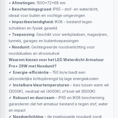
•
Afmetingen:
1500x72x68 mm
•
Beschermingsgraad:
IP65 – stof- en waterdicht,
ideaal voor buiten en vochtige omgevingen
•
Impactbestendigheid:
IK08 – bestand tegen
schokken en fysiek geweld
•
Toepassing:
Geschikt voor werkplaatsen, magazijnen,
tunnels, garages en buitentoepassingen
•
Noodunit:
Geïntegreerde noodverlichting voor
noodsituaties en stroomuitval
Waarom kiezen voor het LED Waterdicht Armatuur
Pro+ 29W met Noodunit?
✔
Energie-efficiëntie
– 150 lm/w biedt een
uitzonderlijke lichtopbrengst bij lage energiekosten
✔
Instelbare kleurtemperaturen
– kies tussen warm wit
(3000K), neutraal wit (4000K) of koel wit (6500K)
✔
Robuust en duurzaam
– IP65 en IK08 bescherming
garanderen dat het armatuur bestand is tegen stof, water
en impact
✔
Noodverlichting
– de ingebouwde noodunit zorgt